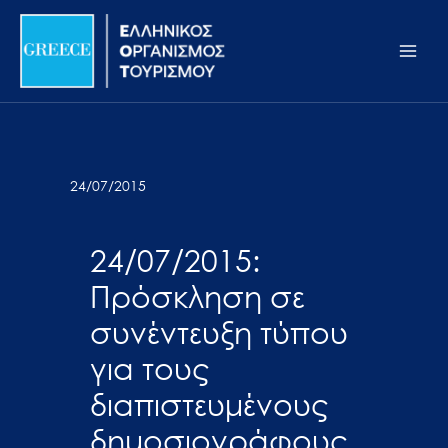
Μετάβαση
Σημείωση:
Main
στο
Αυτός
Men
περιεχόμενο
ο
ιστότοπος
περιλαμβάνει
ένα
σύστημα
24/07/2015
προσβασιμότητας.
24/07/2015:
Πρόσκληση σε
συνέντευξη τύπου
για τους
διαπιστευμένους
δημοσιογράφους