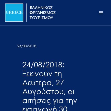
Μετάβαση
Σημείωση:
Main
στο
Αυτός
Men
περιεχόμενο
ο
ιστότοπος
περιλαμβάνει
ένα
σύστημα
24/08/2018
προσβασιμότητας.
24/08/2018:
Ξεκινούν τη
Δευτέρα, 27
Αυγούστου, οι
αιτήσεις για την
εισαγωγή 30