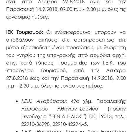
είναι από Δευτέρα 27.8.2018 έως και την
Παρασκευή 14.9.2018, 09.00 π.μ.- 2.30 μ.μ. όλες τις
εργάσιμες ημέρες.
ΙΕΚ Τουρισμού:
Oι ενδιαφερόμενοι μπορούν να
υποβάλουν αιτήσεις είτε αυτοπροσώπως είτε
μέσω εξουσιοδοτημένου προσώπου, με θεώρηση
του γνησίου της υπογραφής από αρμόδια αρχή,
στις, κατά τόπους, Γραμματείες των Ι.Ε.Κ. του
Υπουργείου Τουρισμού, από την Δευτέρα
27.8.2018 έως και την Παρασκευή 14.9.2018, 9.00
π.μ – 2.30 μ.μ. όλες τις εργάσιμες ημέρες.
Ι.Ε.Κ. Αναβύσσου:
49ο χλμ. Παραλιακής
Λεωφόρου Αθηνών–Σουνίου (πρώην
Ξενοδοχείο “ΞΕΝΙΑ-ΗΛΙΟΣ”) T.K. 19013, τηλ.:
22910-36998, 22910-42294,-5.
Ι.Ε.Κ. Ηρακλείου:
Κοκκίνη Χάνι Ηρακλείου