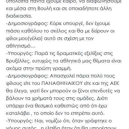
υπόλοιπα πάντα έχουμε καιρό, να διαφωνήσουμε
και μέσα στη Βουλή και σε οποιαδήποτε άλλη
διαδικασία.
-Δημοσιογράφος: Κύριε υπουργέ, δεν έχουμε
πιάσει καθόλου το σκέλος και θα με δείρουν οι
φίλοι μου(γέλια) αυτό σε σχέση με τον
αθλητισμό…
-Υπουργός: Παρά τις δραματικές εξελίξεις στις
Βρυξέλλες, ευτυχώς τα αθλητικά μας θέματα είναι
ακόμα στην πρώτη γραμμή.
-Δημοσιογράφος: Απασχολεί πάρα πολύ τους
φίλους είτε του ΠΑΝΑΘΗΝΑΙΚΟΥ είτε και της ΑΕΚ
θα έλεγα, γιατί δεν μπορούν οι ξένοι επενδυτές να
βάλουν τα χρήματά τους στις ομάδες. Διότι
υπάρχει ένα θεσμικό καθεστώς από ότι έχω
καταλάβει , το οποίο δεν το επιτρέπει αυτό.
-Υπουργός: Ναι, νομίζω ότι, όταν γράφτηκε ο
νόμος αυτός , η ελπίδα ήταν ότι θα μπορέσουν