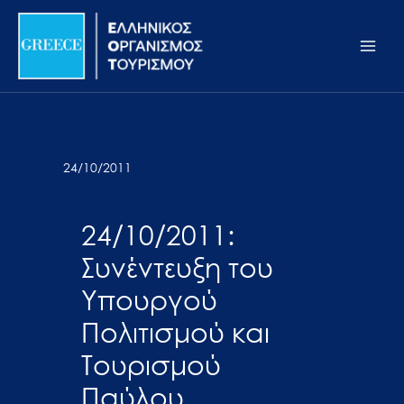
Μετάβαση
Σημείωση:
Main
στο
Αυτός
Men
περιεχόμενο
ο
ιστότοπος
περιλαμβάνει
ένα
σύστημα
24/10/2011
προσβασιμότητας.
24/10/2011:
Συνέντευξη του
Υπουργού
Πολιτισμού και
Τουρισμού
Παύλου