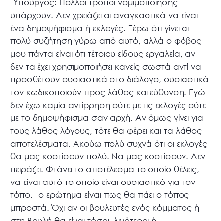
-Υπουργός: Πολλοί τρόποι νομιμοποίησης
υπάρχουν. Δεν χρειάζεται αναγκαστικά να είναι
ένα δημοψήφισμα ή εκλογές. Ξέρω ότι γίνεται
πολύ συζήτηση γύρω από αυτό, αλλά ο φόβος
μου πάντα είναι ότι τέτοιου είδους εργαλεία, αν
δεν τα έχει χρησιμοποιήσει κανείς σωστά αντί να
προσθέτουν ουσιαστικά στο διάλογο, ουσιαστικά
τον κωδικοποιούν προς λάθος κατεύθυνση. Εγώ
δεν έχω καμία αντίρρηση ούτε με τις εκλογές ούτε
με το δημοψήφισμα σαν αρχή. Αν όμως γίνει για
τους λάθος λόγους, τότε θα φέρει και τα λάθος
αποτελέσματα. Ακούω πολύ συχνά ότι οι εκλογές
θα μας κοστίσουν πολύ. Να μας κοστίσουν. Δεν
πειράζει. Φτάνει το αποτέλεσμα το οποίο θέλεις,
να είναι αυτό το οποίο είναι ουσιαστικό για τον
τόπο. Το ερώτημα είναι πως θα πάει ο τόπος
μπροστά. Όχι αν οι βουλευτές ενός κόμματος ή
στη Βουλή θα είναι τόσοι, λιγότεροι ή