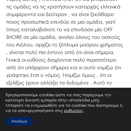
τις ομάδες να τις κρατήσουν καταρχάς ελληνικά
συμφέροντα και δεύτερον , να είναι ξεκάθαρο
ποιος προσωπικά επενδύει σε μια ομάδα, γιατί
όπως καταλαβαίνετε το να επενδύσει μία OFF
SHORE σε μία ομάδα, ανοίγει όλους του ασκούς
του Αιόλου, αρχίζει το ξέπλυμα μαύρου χρήματος
, γίνεται πολύ πιο έντονο από ότι είναι σήμερα.
Γενικά οι ευθύνες διαχέονται πολύ περισσότερο
από ότι υπάρχουν σήμερα και γι αυτό νομίζω ότι
γράφτηκε έτσι ο νόμος. Νομίζω όμως , ότι οι
εξελίξεις έχουν αλλάξει τα δεδομένα . Αυτό το
οποίο είναι ουσιαστικό, είναι να ξέρουμε ότι οι
Χρησιμοποιούμε cookies ώστε να σας παρέχουμε την
άνθρωποι οι οποίοι επενδύουν στην ομάδα είναι
καλύτερη δυνατή εμπειρία στην ιστοσελίδα μας.
Μπορείτε να ενημερωθείτε για τα cookies που διατηρούμε ή
φερέγγυοι και θέλουν το καλό του ποδοσφαίρου
να τα απενεργοποιήσετε στις
ρυθμίσεις
.
και όχι το καλό μιας ευκαιριακής σχέσης μαζί του
. Όταν είχε έρθει στην Ελλάδα ο Πλατινί , μας έλεγε
Αποδοχή
ότι και αυτοί παρακολουθούν πάρα πολύ