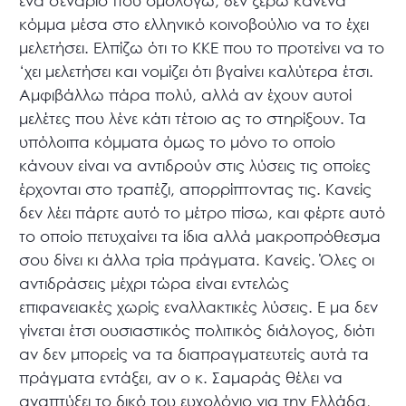
ένα σενάριο που ομολογώ, δεν ξέρω κανένα
κόμμα μέσα στο ελληνικό κοινοβούλιο να το έχει
μελετήσει. Ελπίζω ότι το ΚΚΕ που το προτείνει να το
‘χει μελετήσει και νομίζει ότι βγαίνει καλύτερα έτσι.
Αμφιβάλλω πάρα πολύ, αλλά αν έχουν αυτοί
μελέτες που λένε κάτι τέτοιο ας το στηρίξουν. Τα
υπόλοιπα κόμματα όμως το μόνο το οποίο
κάνουν είναι να αντιδρούν στις λύσεις τις οποίες
έρχονται στο τραπέζι, απορρίπτοντας τις. Κανείς
δεν λέει πάρτε αυτό το μέτρο πίσω, και φέρτε αυτό
το οποίο πετυχαίνει τα ίδια αλλά μακροπρόθεσμα
σου δίνει κι άλλα τρία πράγματα. Κανείς. Όλες οι
αντιδράσεις μέχρι τώρα είναι εντελώς
επιφανειακές χωρίς εναλλακτικές λύσεις. Ε μα δεν
γίνεται έτσι ουσιαστικός πολιτικός διάλογος, διότι
αν δεν μπορείς να τα διαπραγματευτείς αυτά τα
πράγματα εντάξει, αν ο κ. Σαμαράς θέλει να
αναπτύξει το δικό του ευχολόγιο για την Ελλάδα,