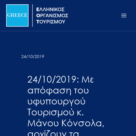
Μετάβαση
Σημείωση:
Main
στο
Αυτός
Men
περιεχόμενο
ο
ιστότοπος
περιλαμβάνει
ένα
σύστημα
24/10/2019
προσβασιμότητας.
24/10/2019: Με
απόφαση του
υφυπουργού
Τουρισμού κ.
Μάνου Κόνσολα,
αρχίζουν τα