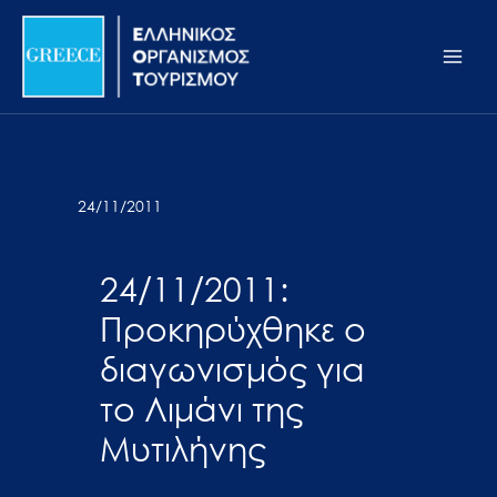
Μετάβαση
Σημείωση:
Main
στο
Αυτός
Men
περιεχόμενο
ο
ιστότοπος
περιλαμβάνει
ένα
σύστημα
24/11/2011
προσβασιμότητας.
24/11/2011:
Προκηρύχθηκε ο
διαγωνισμός για
το Λιμάνι της
Μυτιλήνης