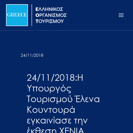
Μετάβαση
Σημείωση:
Main
στο
Αυτός
Men
περιεχόμενο
ο
ιστότοπος
περιλαμβάνει
ένα
σύστημα
24/11/2018
προσβασιμότητας.
24/11/2018:H
Υπουργός
Τουρισμού Έλενα
Κουντουρά
εγκαινίασε την
έκθεση XENIA