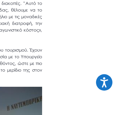
ς διακοπές. “Αυτό το
άδας, θέλουμε να το
λιο με τις μοναδικές
ειακή διατροφή, την
ταγωνιστικό κόστος»,
του τουρισμού. Έχουν
ασία με το Υπουργείο
λθόντος, ώστε με πιο
το μερίδιο της στον
Προσι