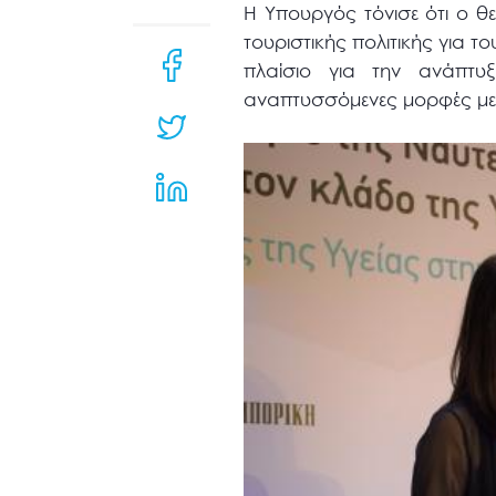
μενού
Η Υπουργός τόνισε ότι ο θ
προσβασιμότητας.
τουριστικής πολιτικής για τ
πλαίσιο για την ανάπτυξ
αναπτυσσόμενες μορφές με σ