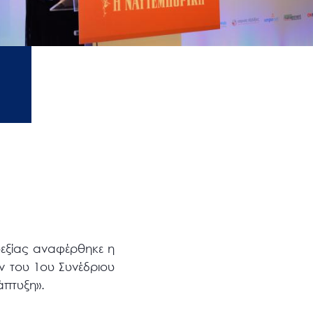
εξίας αναφέρθηκε η
ν του 1ου Συνέδριου
άπτυξη».