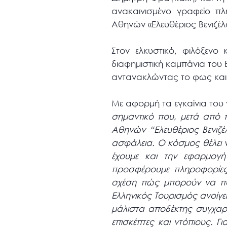
ανακαινισμένο γραφείο π
Αθηνών «Ελευθέριος Βενιζέλ
Στον ελκυστικό, φιλόξενο
διαφημιστική καμπάνια του 
αντανακλώντας το φως και
Με αφορμή τα εγκαίνια του
σημαντικό που, μετά από π
Αθηνών “Ελευθέριος Βενιζ
ασφάλεια. Ο κόσμος θέλει να
έχουμε και την εφαρμογ
προσφέρουμε πληροφορίες
σχέση πώς μπορούν να πά
Ελληνικός Τουρισμός ανοίγει
μάλιστα αποδέκτης συγχαρη
επισκέπτες και ντόπιους. Γ