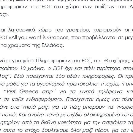
ληροφοριών του ΕΟΤ στο χώρο των αφίξεων του Δι
ος».
 και λειτουργικό χώρο του γραφείου, κυριαρχούν οι 
ΕΟΤ «All you want is Greece», που προβάλλονται σε με
 τα χρώματα της Ελλάδας.
 νέου γραφείου Πληροφοριών του ΕΟΤ, ο κ. Θεοχάρης
ερίπου 10 χρόνια, ο ΕΟΤ έχει και πάλι περίπτερο στο
έλος”. Εδώ παρέχονται δύο ειδών πληροφορίες. Οι π
 μάθει για τα υγειονομικά πρωτόκολλα, τι ισχύει, τι υπ
ή “Visit Greece app” για τα κινητά τηλέφωνα κ
 σε κάθε ενδιαφερόμενο. Παρέχονται όμως και πλη
νε στα νησιά μας, για το πώς μπορούν να γνωρίσ
 πανιά. Και ανοίγει πανιά με σχέδιο ολοκληρωμένο και σ
τηρίων από τη διεθνή κοινότητα για την ασφάλεια τη
ια αυτό το στόχο δουλέψαμε όλοι μαζί πέρσι, για τον 