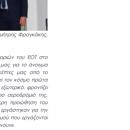
ημήτρης Φραγκάκης,
οριών του ΕΟΤ στο
 μας για το άνοιγμα
ισκέπτες μας από το
τεί τον κόσμο πρώτα
ξωτερικό, φροντίζει
ρο αεροδρόμιό της.
τερη προώθηση του
 εργάστηκαν για την
μού που εργάζονται
νουν».