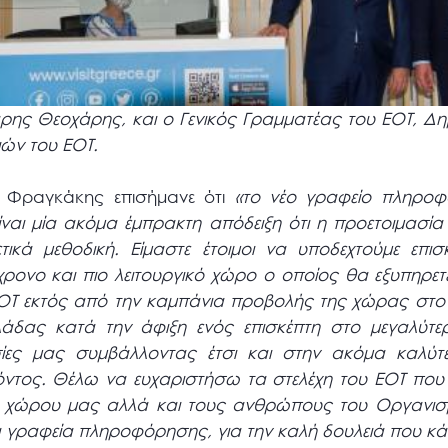
ρης Θεοχάρης, και ο Γενικός Γραμματέας του ΕΟΤ, Δ
ών του ΕΟΤ.
. Φραγκάκης επισήμανε ότι
«το νέο γραφείο πληροφ
αι μία ακόμα έμπρακτη απόδειξη ότι η προετοιμασία
ετικά μεθοδική. Είμαστε έτοιμοι να υποδεχτούμε επ
γχρονο και πιο λειτουργικό χώρο ο οποίος θα εξυπηρε
Τ εκτός από την καμπάνια προβολής της χώρας στο ε
λλάδας κατά την άφιξη ενός επισκέπτη στο μεγαλύτε
σίες μας συμβάλλοντας έτσι και στην ακόμα καλύ
ϊόντος. Θέλω να ευχαριστήσω τα στελέχη του ΕΟΤ που
υ χώρου μας αλλά και τους ανθρώπους του Οργανισ
 γραφεία πληροφόρησης, για την καλή δουλειά που κά