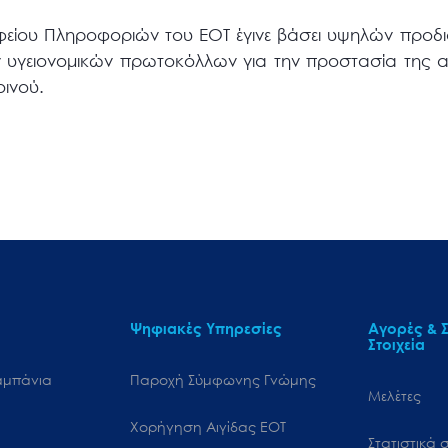
φείου Πληροφοριών του ΕΟΤ έγινε βάσει υψηλών προδι
υγειονομικών πρωτοκόλλων για την προστασία της 
οινού.
Ψηφιακές Υπηρεσίες
Αγορές & Σ
Στοιχεία
αμπάνια
Παροχή Σύμφωνης Γνώμης
Μελέτες
Χορήγηση Αιγίδας ΕΟΤ
Στατιστικά σ