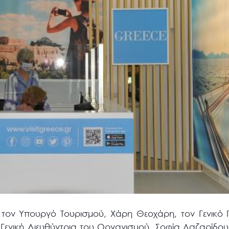
 τον Υπουργό Τουρισμού, Χάρη Θεοχάρη, τον Γενικό 
Γενική Διευθύντρια του Οργανισμού, Σοφία Λαζαρίδου