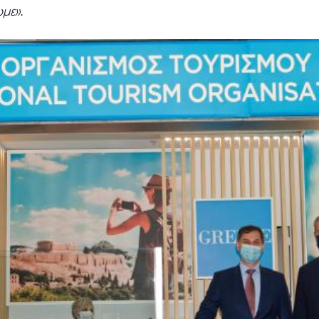
υμε
»
.