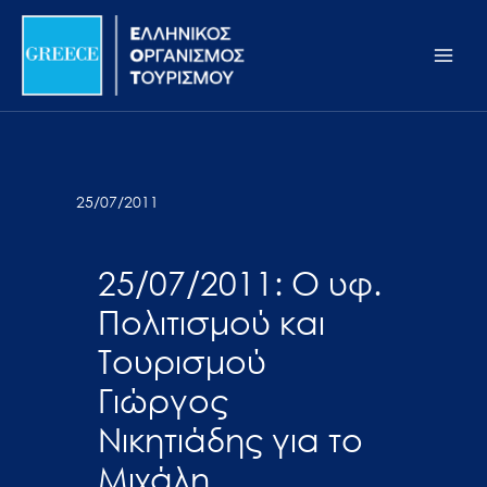
Μετάβαση
Σημείωση:
Main
στο
Αυτός
Men
περιεχόμενο
ο
ιστότοπος
περιλαμβάνει
ένα
σύστημα
25/07/2011
προσβασιμότητας.
25/07/2011: Ο υφ.
Πολιτισμού και
Τουρισμού
Γιώργος
Νικητιάδης για το
Μιχάλη