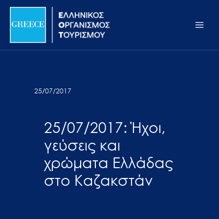
Μετάβαση
Σημείωση:
Main
στο
Αυτός
Men
περιεχόμενο
ο
ιστότοπος
περιλαμβάνει
ένα
σύστημα
25/07/2017
προσβασιμότητας.
25/07/2017: Ήχοι,
γεύσεις και
χρώματα Ελλάδας
στο Καζακστάν