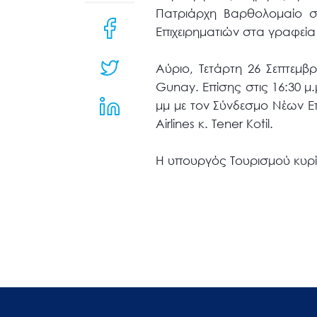
μενού
Πατριάρχη Βαρθολομαίο σ
προσβασιμότητας.
Επιχειρηματιών στα γραφεία
Αύριο, Τετάρτη 26 Σεπτεμβρ
Gunay. Επίσης στις 16:30 μ
μμ με τον Σύνδεσμο Νέων Επ
Airlines κ. Tener Kotil.
Η υπουργός Τουρισμού κυρί