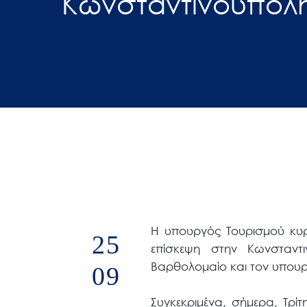
Κωνσταντινούπολ
άτομα
με
προβλήματα
όρασης
που
χρησιμοποιούν
πρόγραμμα
ανάγνωσης
οθόνης
Πατήστε
Control-
F10
Η υπουργός Τουρισμού κυρ
25
για
επίσκεψη στην Κωνσταντι
να
Βαρθολομαίο και τον υπουργ
09
ανοίξετε
ένα
Συγκεκριμένα, σήμερα, Τρίτ