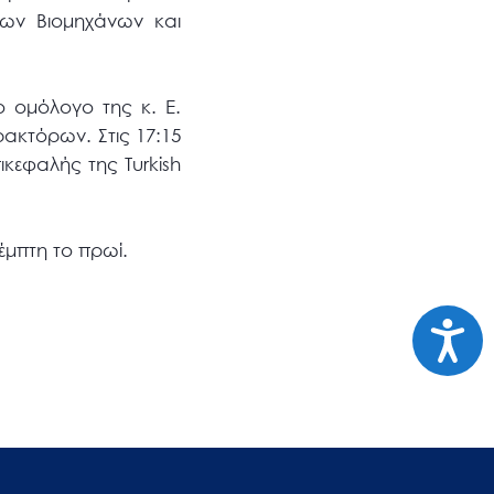
κων Βιομηχάνων και
ο ομόλογο της κ. Ε.
ρακτόρων. Στις 17:15
ικεφαλής της Turkish
έμπτη το πρωί.
Προσι