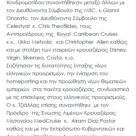
Χονδροματίδου συναντήθηκαν μεταξύ άλλων με
τον Διευθύνοντα Σύμβουλο της MSC, κ.Gianni
Onorato, τον Διευθύνοντα Σύμβουλο της
Celestyal κ. Chris Theofilides, τους
Αντιπροέδρους της Royal Carribean Cruises
κ.κ. Ukko Metsola και Christopher Allen καθώς
και με στελέχη των εταιρειών κρουαζιέρας Disney,
Virgin, Silversea, Costa, κ.α.
Συζήτησαν τις δυνατότητες ένταξης νέων
ελληνικών προορισμών, την ενίσχυση του
homeporting και την προώθηση νέων θεματικών
εμπειριών στα πακέτα κρουαζιέρας, συνδυαστικά
με τις επισκέψεις στους ελληνικούς προορισμούς.
Ο κ. Τζιάλλας επίσης συναντήθηκε με τον
Πρόεδρο της Ένωσης Λιμένων Κρουαζιέρας
Μεσογείου MedCruise κ. Airam Diaz Pastor
καθώς και με την Εκπρόσωπο Κυβερνητικών και