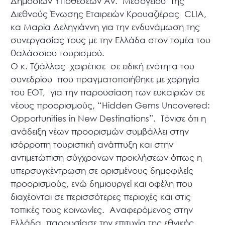
Δημόσιων Υποθέσεων Αν. Μεσογείου της
Διεθνούς Ένωσης Εταιρειών Κρουαζιέρας CLIA,
κα Μαρία Δεληγιάννη για την ενδυνάμωση της
συνεργασίας τους με την Ελλάδα στον τομέα του
θαλάσσιου τουρισμού.
Ο κ. Τζιάλλας χαιρέτισε σε ειδική ενότητα του
συνεδρίου που πραγματοποιήθηκε με χορηγία
του ΕΟΤ, για την παρουσίαση των ευκαιριών σε
νέους προορισμούς, “Hidden Gems Uncovered:
Opportunities in New Destinations”. Τόνισε ότι η
ανάδειξη νέων προορισμών συμβάλλει στην
ισόρροπη τουριστική ανάπτυξη και στην
αντιμετώπιση σύγχρονων προκλήσεων όπως η
υπερσυγκέντρωση σε ορισμένους δημοφιλείς
προορισμούς, ενώ δημιουργεί και οφέλη που
διαχέονται σε περισσότερες περιοχές και στις
τοπικές τους κοινωνίες. Αναφερόμενος στην
Ελλάδα, παρουσίασε την επιτυχία της εθνικής