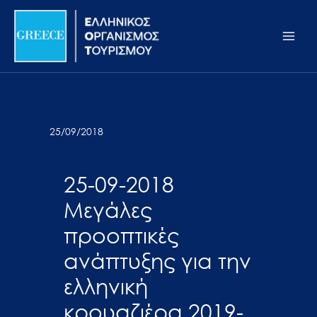
Μετάβαση
Σημείωση:
Main
στο
Αυτός
Men
περιεχόμενο
ο
ιστότοπος
περιλαμβάνει
ένα
σύστημα
25/09/2018
προσβασιμότητας.
25-09-2018
Μεγάλες
προοπτικές
ανάπτυξης για την
ελληνική
κρουαζιέρα 2019-