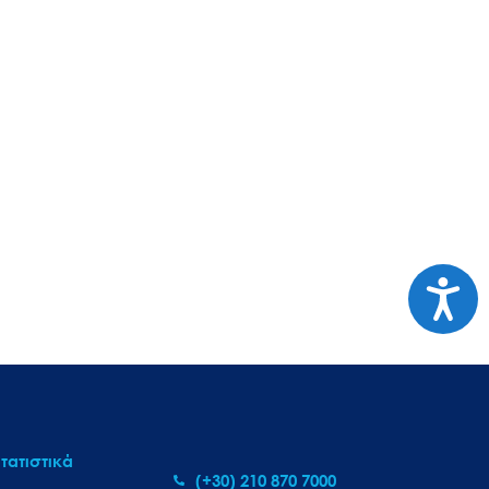
Προσι
τατιστικά
(+30) 210 870 7000