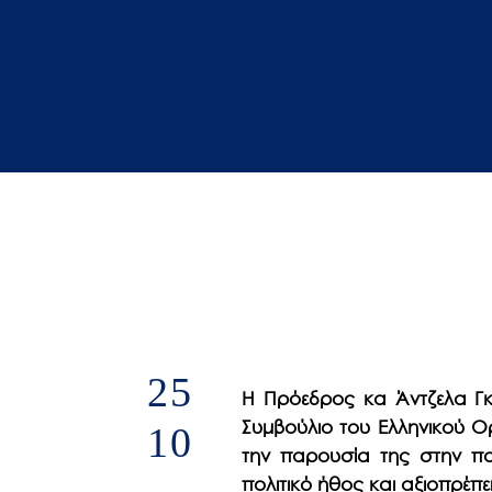
άτομα
με
προβλήματα
όρασης
που
χρησιμοποιούν
πρόγραμμα
ανάγνωσης
οθόνης
Πατήστε
Control-
F10
25
για
Η Πρόεδρος κα Άντζελα Γκ
να
Συμβούλιο του Ελληνικού Ο
10
ανοίξετε
την παρουσία της στην πο
ένα
πολιτικό ήθος και αξιοπρέπε