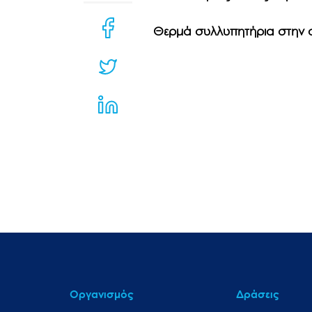
μενού
προσβασιμότητας.
Θερμά συλλυπητήρια στην οι
Οργανισμός
Δράσεις