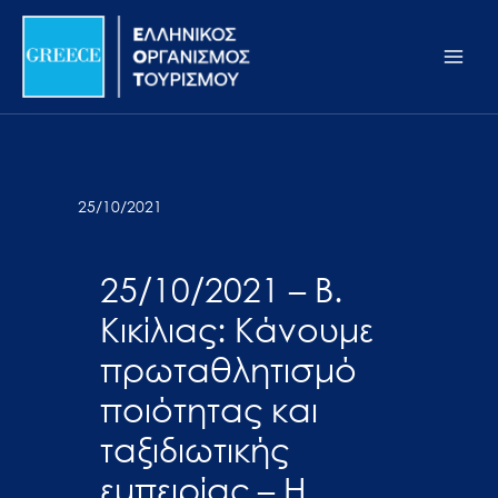
Μετάβαση
Σημείωση:
Main
στο
Αυτός
Men
περιεχόμενο
ο
ιστότοπος
περιλαμβάνει
ένα
σύστημα
25/10/2021
προσβασιμότητας.
25/10/2021 – Β.
Κικίλιας: Κάνουμε
πρωταθλητισμό
ποιότητας και
ταξιδιωτικής
εμπειρίας – Η