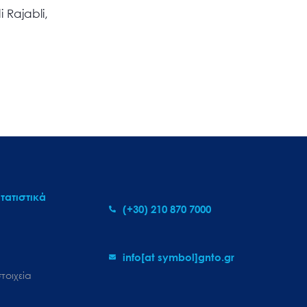
 Rajabli,
τατιστικά
(+30) 210 870 7000
info[at symbol]gnto.gr
τοιχεία