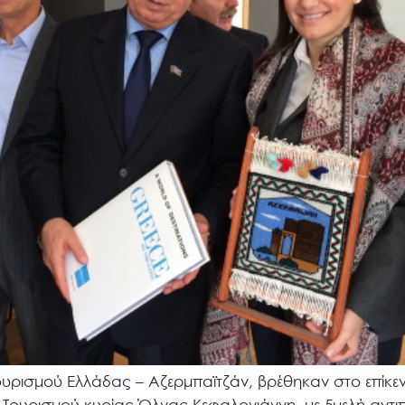
ουρισμού Ελλάδας – Αζερμπαϊτζάν, βρέθηκαν στο επίκε
Τουρισμού κυρίας Όλγας Κεφαλογιάννη, με 5μελή αντι