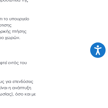
ι το υπουργείο
ρτισης
ορικής πτήσης
δυο χωρών.
Προσι
φτεί εντός του
ς για επενδύσεις
είναι η ανάπτυξη
σίας), όσο και με
.