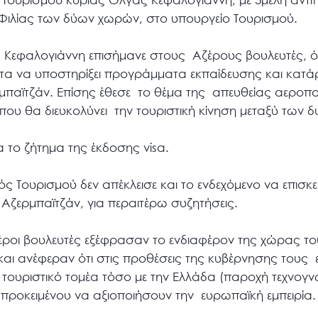
ιλίας των δύων χωρών, στο υπουργείο Τουρισμού.
 Κεφαλογιάννη επισήμανε στους Αζέρους βουλευτές, ότ
ητα να υποστηρίξει προγράμματα εκπαίδευσης και κατά
μπαϊτζάν. Επίσης έθεσε το θέμα της απευθείας αεροπ
ου θα διευκολύνει την τουριστική κίνηση μεταξύ των 
ια το ζήτημα της έκδοσης visa.
ς Τουρισμού δεν απέκλεισε και το ενδεχόμενο να επισκε
Αζερμπαϊτζάν, για περαιτέρω συζητήσεις.
έροι βουλευτές εξέφρασαν το ενδιαφέρον της χώρας του
 και ανέφεραν ότι στις προθέσεις της κυβέρνησης τους 
ουριστικό τομέα τόσο με την Ελλάδα (παροχή τεχνογνω
, προκειμένου να αξιοποιήσουν την ευρωπαϊκή εμπειρία