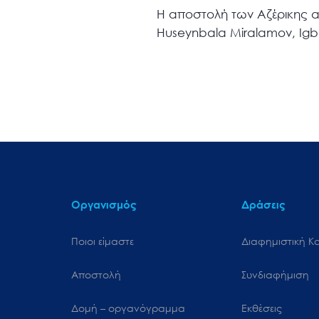
Η αποστολή των Αζέρικης αν
Huseynbala Miralamov, Ig
Οργανισμός
Δράσεις
Ποιοι είμαστε
Διαφημιστική Κ
Αποστολή
Συνδιαφήμιση
Δομή – οργανόγραμμα
Εκθέσεις