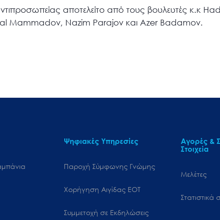
τιπροσωπείας αποτελείτο από τους βουλευτές κ.κ Hadi
bal Mammadov, Nazim Parajov και Azer Badamov.
Ψηφιακές Υπηρεσίες
Αγορές & Σ
Στοιχεία
αμπάνια
Παροχή Σύμφωνης Γνώμης
Μελέτες
Χορήγηση Αιγίδας ΕΟΤ
Στατιστικά σ
Συμμετοχή σε Εκδηλώσεις