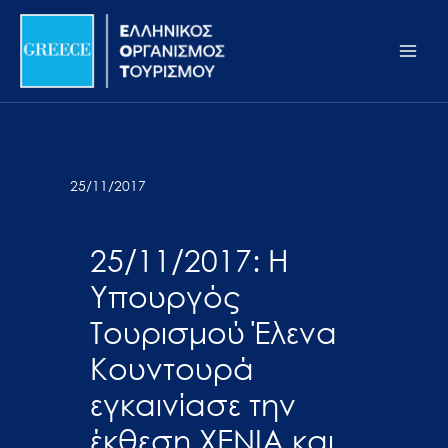
Μετάβαση
Σημείωση:
Main
στο
Αυτός
Men
περιεχόμενο
ο
ιστότοπος
περιλαμβάνει
ένα
σύστημα
25/11/2017
προσβασιμότητας.
25/11/2017: Η
Υπουργός
Τουρισμού Έλενα
Κουντουρά
εγκαινίασε την
έκθεση XENIA και