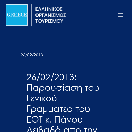
Μετάβαση
Σημείωση:
Main
στο
Αυτός
Men
περιεχόμενο
ο
ιστότοπος
περιλαμβάνει
ένα
σύστημα
26/02/2013
προσβασιμότητας.
26/02/2013:
Παρουσίαση του
Γενικού
Γραμματέα του
ΕΟΤ κ. Πάνου
Λειβαδά απο την