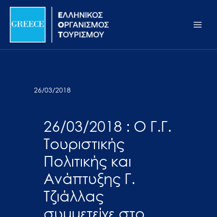
Μετάβαση
Σημείωση:
Main
στο
Αυτός
Men
περιεχόμενο
ο
ιστότοπος
περιλαμβάνει
ένα
σύστημα
26/03/2018
προσβασιμότητας.
26/03/2018 : Ο Γ.Γ.
Τουριστικής
Πολιτικής και
Ανάπτυξης Γ.
Τζιάλλας
συμμετείχε στο