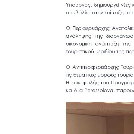
Υπουργός, δημιουργεί νέες 
συμβάλλει στην επίτευξη του
Ο Περιφερειάρχης Ανατολι
ανάληψης της διοργάνωσης
οικονομική ανάπτυξη της
τουριστικού μεριδίου της πε
Ο Αντιπεριφερειάρχης Τουρ
τις θεματικές μορφές τουρι
Η επικεφαλής του Προγράμ
κα Alla Peressolova, παρο