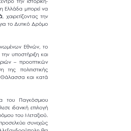
εντρο την ιστορική-
 η Ελλάδα μπορεί να
ά
, χαιρετίζοντας την
για το Δυτικό Δρόμο
Ηνωμένων Εθνών, το
 την υποστήριξη και
ιριών – προοπτικών
η της πολιτιστικής
η Θάλασσα και κατά
έα του Παγκόσμιου
εσε ιδανική επιλογή
ρόμου του Μεταξιού.
 προσελκύει συνεχώς
 Αλεξανδρούπολη θα