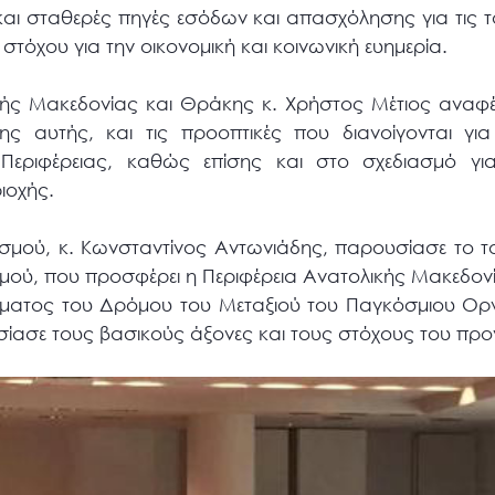
και σταθερές πηγές εσόδων και απασχόλησης για τις το
 στόχου για την οικονομική και κοινωνική ευημερία.
κής Μακεδονίας και Θράκης κ. Χρήστος Μέτιος αναφ
 αυτής, και τις προοπτικές που διανοίγονται για 
 Περιφέρειας, καθώς επίσης και στο σχεδιασμό γι
ριοχής.
ισμού, κ. Κωνσταντίνος Αντωνιάδης, παρουσίασε το το
σμού, που προσφέρει η Περιφέρεια Ανατολικής Μακεδον
ματος του Δρόμου του Μεταξιού του Παγκόσμιου Ορ
υσίασε τους βασικούς άξονες και τους στόχους του πρ