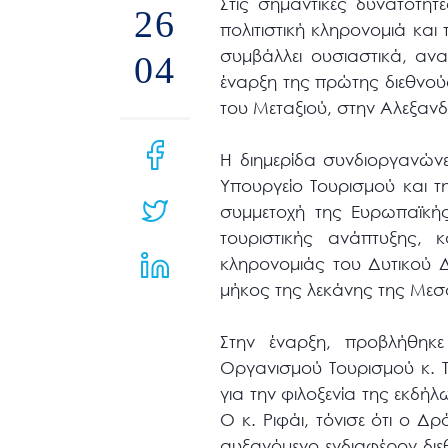
Στις σημαντικές δυνατότητ
μενού
26
πολιτιστική κληρονομιά κα
προσβασιμότητας.
συμβάλλει ουσιαστικά, α
04
έναρξη της πρώτης διεθνού
του Μεταξιού, στην Αλεξανδ
Η διημερίδα συνδιοργανών
Υπουργείο Τουρισμού και τ
συμμετοχή της Ευρωπαϊκής
τουριστικής ανάπτυξης, 
κληρονομιάς του Δυτικού
μήκος της λεκάνης της Μεσ
Στην έναρξη, προβλήθηκ
Οργανισμού Τουρισμού κ. Τα
για την φιλοξενία της εκδή
Ο κ. Ριφάι, τόνισε ότι ο 
αυξανόμενο ενδιαφέρον δι