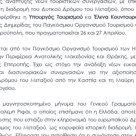
ες ανάπτυξης νέων τουριστικών συνεργασιών, με επίκ
ι τη διαδρομή του Δυτικού Δρόμου του Μεταξιού, όπου
ναφέρθηκε η
Υπουργός Τουρισμού
κα
Έλενα Κουντουρ
ς Διημερίδας του Παγκόσμιου Οργανισμού Τουρισμού 
ρούπολη, που πραγματοποιείται 26 και 27 Απριλίου.
εται από τον Παγκόσμιο Οργανισμό Τουρισμού των 
ην Περιφέρεια Ανατολικής Μακεδονίας και Θράκης, με
 Επιτροπής. Έχει ως στόχο την ανάδειξη νέων ευκα
και διασυνοριακών συνεργασιών για την αξιοποίησ
 Δρόμου του Μεταξιού από την Κασπία και τη Μαύρ
ογείου.
ε μαγνητοσκοπημένο μήνυμα του Γενικού Γραμματ
λεμπ Ριφάι, ο οποίος επισήμανε ότι η Ελλάδα, αποτέλ
λωσης που εστιάζει στην κληρονομιά του ευρωπαϊκού Δ
Δρόμος του Μεταξιού, ως κορυφαία ιστορική διαδρομή,
εθνώς. Εξέφρασε την πεποίθηση ότι η συνάντηση στην