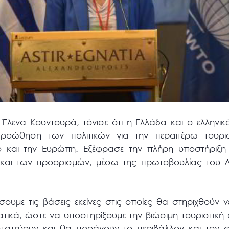
λενα Κουντουρά, τόνισε ότι η Ελλάδα και ο ελληνικ
ροώθηση των πολιτικών για την περαιτέρω τουρισ
ο και την Ευρώπη. Εξέφρασε την πλήρη υποστήριξη
και των προορισμών, μέσω της πρωτοβουλίας του Δ
ουμε τις βάσεις εκείνες στις οποίες θα στηριχθούν ν
ατικά, ώστε να υποστηρίξουμε την βιώσιμη τουριστική
στατεύουν και θα προάγουν το περιβάλλον και τον 