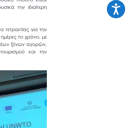
Προσι
υσικά την ιδιαίτερη
α τετραετίας για την
ημέρες το χρόνο, με
 νέων ξένων αγορών,
τουρισμού και την