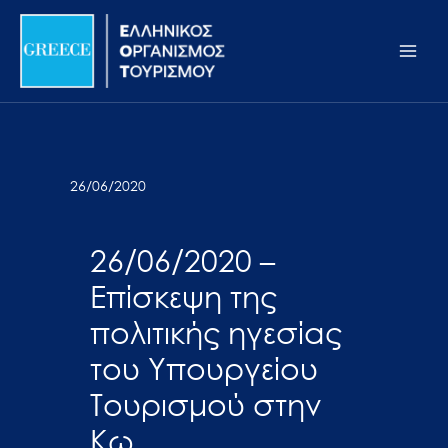
Μετάβαση
Σημείωση:
Main
στο
Αυτός
Men
περιεχόμενο
ο
ιστότοπος
περιλαμβάνει
ένα
σύστημα
26/06/2020
προσβασιμότητας.
26/06/2020 –
Επίσκεψη της
πολιτικής ηγεσίας
του Υπουργείου
Τουρισμού στην
Κω