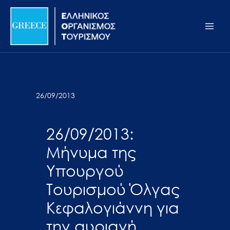
Μετάβαση
Σημείωση:
Main
στο
Αυτός
Men
περιεχόμενο
ο
ιστότοπος
περιλαμβάνει
ένα
σύστημα
26/09/2013
προσβασιμότητας.
26/09/2013:
Μήνυμα της
Υπουργού
Τουρισμού Όλγας
Κεφαλογιάννη για
την αυριανή