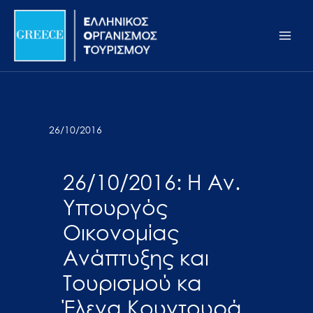
Μετάβαση
Σημείωση:
Main
στο
Αυτός
Men
περιεχόμενο
ο
ιστότοπος
περιλαμβάνει
ένα
σύστημα
26/10/2016
προσβασιμότητας.
26/10/2016: Η Αν.
Υπουργός
Οικονομίας
Ανάπτυξης και
Τουρισμού κα
Έλενα Κουντουρά