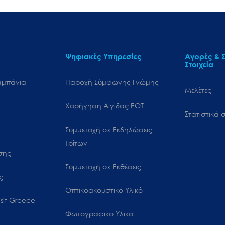
Ψηφιακές Υπηρεσίες
Αγορές & Σ
Στοιχεία
αμπάνια
Παροχή Σύμφωνης Γνώμης
Μελέτες
Χορήγηση Αιγίδας ΕΟΤ
Στατιστικά σ
Συμμετοχή σε Εκδηλώσεις
Τρίτων
ωσης
Συμμετοχή σε Εκθέσεις
ς
Οπτικοακουστικό Υλικό
sit Greece
Φωτογραφικό Υλικό