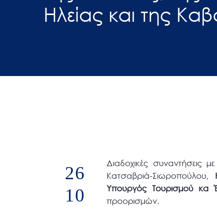
Ηλείας και της Κα
άτομα
με
προβλήματα
όρασης
που
χρησιμοποιούν
πρόγραμμα
ανάγνωσης
οθόνης
Πατήστε
Control-
F10
Διαδοχικές συναντήσεις μ
26
για
Κατσαβριά-Σιωροπούλου,
να
Υπουργός Τουρισμού κα 
10
ανοίξετε
προορισμών.
ένα