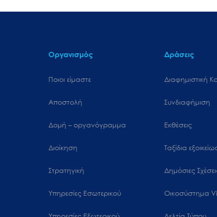
Οργανισμός
Δράσεις
Ποιοι είμαστε
Διαφημιστική Κ
Αποστολή
Συνδιαφήμιση
Δομή – οργανόγραμμα
Εκθέσεις
Διοίκηση
Ταξίδια εξοικεί
Στρατηγική
Δημόσιες Σχέσει
Υπηρεσίες Εσωτερικού
Oικοσύστημα Vi
Υπηρεσίες Εξωτερικού
Δελτία Τύπου