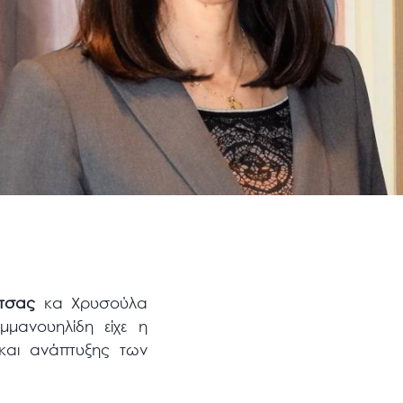
ίτσας
κα Χρυσούλα
μανουηλίδη είχε η
 και ανάπτυξης των