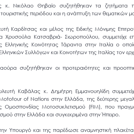
ας κ. Νικόλαο Θηβαίο συζητήθηκαν τα ζητήματα
ς τουριστικής περιόδου και η ανάπτυξη των θεματικών 
υτή Καρδίτσας και μέλος της Ειδικής Μόνιμης Επιτρ
α Χρυσούλα Κατσαβριά- Σιωροπούλου, συμμετείχε ε
ς Ελληνικής Κοινότητας Τάραντα στην Ιταλία ο οπο
ληνικών Συλλόγων και Κοινοτήτων της Ιταλίας τον ερχ
ούρα συζητήθηκαν οι προτεραιότητες και προοπτικ
υλευτή Καβάλας κ. Δημήτρη Εμμανουηλίδη συμμετεί
Mototour of Nations στην Ελλάδα, της δεύτερης μεγαλ
ς Ομοσπονδίας Μοτοσυκλετισμού (FIM), που πραγμα
ισμού στην Ελλάδα και συγκεκριμένα στην Ήπειρο.
την Υπουργό και της παρέδωσε αναμνηστική πλακέτα 