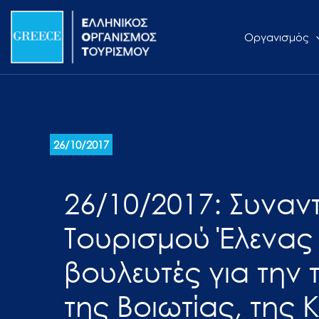
Μετάβαση
Σημείωση:
στο
Αυτός
Οργανισμός
περιεχόμενο
ο
ιστότοπος
περιλαμβάνει
ένα
σύστημα
προσβασιμότητας.
26/10/2017
Πατήστε
Control-
26/10/2017: Συναν
F11
για
Τουρισμού Έλενας
να
προσαρμόσετε
βουλευτές για την
τον
της Βοιωτίας, της 
ιστότοπο
στα