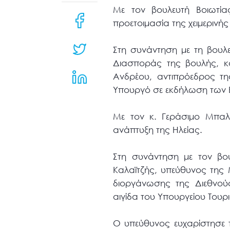
μενού
Με τον βουλευτή Βοιωτί
προσβασιμότητας.
προετοιμασία της χειμερινή
Στη συνάντηση με τη βουλε
Διασποράς της βουλής, κ
Ανδρέου, αντιπρόεδρος τη
Υπουργό σε εκδήλωση των Ελ
Με τον κ. Γεράσιμο Μπαλα
ανάπτυξη της Ηλείας.
Στη συνάντηση με τον βο
Καλαϊτζής, υπεύθυνος της 
διοργάνωσης της Διεθνού
αιγίδα του Υπουργείου Τουρ
Ο υπεύθυνος ευχαρίστησε 