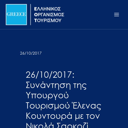
Μετάβαση
Σημείωση:
Main
στο
Αυτός
Men
περιεχόμενο
ο
ιστότοπος
περιλαμβάνει
ένα
σύστημα
26/10/2017
προσβασιμότητας.
26/10/2017:
Συνάντηση της
Υπουργού
Τουρισμού Έλενας
Κουντουρά με τον
Νικολά Σαρκοζί