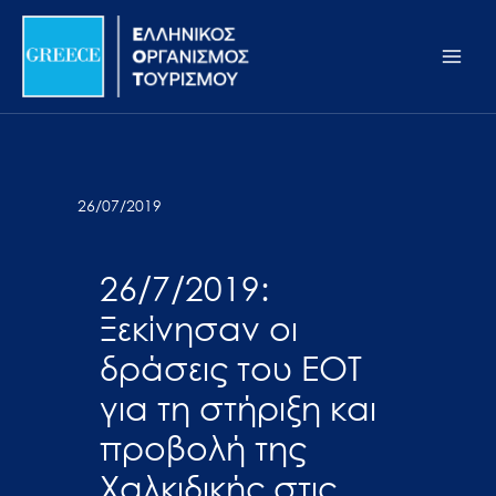
Μετάβαση
Σημείωση:
Main
στο
Αυτός
Men
περιεχόμενο
ο
ιστότοπος
περιλαμβάνει
ένα
σύστημα
26/07/2019
προσβασιμότητας.
26/7/2019:
Ξεκίνησαν οι
δράσεις του EOT
για τη στήριξη και
προβολή της
Χαλκιδικής στις