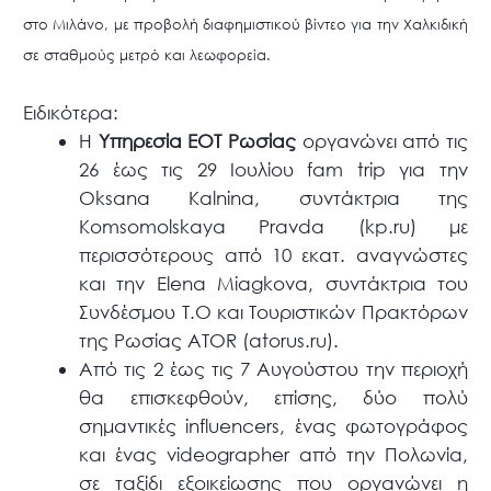
στο Μιλάνο, με προβολή διαφημιστικού βίντεο για την Χαλκιδική
σε σταθμούς μετρό και λεωφορεία.
Ειδικότερα:
Η
Υπηρεσία ΕΟΤ Ρωσίας
οργανώνει από τις
26 έως τις 29 Ιουλίου fam trip για την
Oksana Kalnina, συντάκτρια της
Komsomolskaya Pravda (kp.ru) με
περισσότερους από 10 εκατ. αναγνώστες
και την Elena Miagkova, συντάκτρια του
Συνδέσμου T.O και Τουριστικών Πρακτόρων
της Ρωσίας ATOR (atorus.ru).
Από τις 2 έως τις 7 Αυγούστου την περιοχή
θα επισκεφθούν, επίσης, δύο πολύ
σημαντικές influencers, ένας φωτογράφος
και ένας videographer από την Πολωνία,
σε ταξίδι εξοικείωσης που οργανώνει η