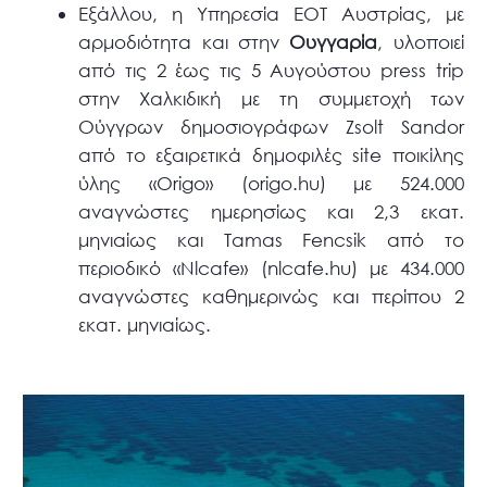
Εξάλλου, η Υπηρεσία ΕΟΤ Αυστρίας, με
αρμοδιότητα και στην
Ουγγαρία
, υλοποιεί
από τις 2 έως τις 5 Αυγούστου press trip
στην Χαλκιδική με τη συμμετοχή των
Ούγγρων δημοσιογράφων Zsolt Sandor
από το εξαιρετικά δημοφιλές site ποικίλης
ύλης «Origo» (origo.hu) με 524.000
αναγνώστες ημερησίως και 2,3 εκατ.
μηνιαίως και Tamas Fencsik από το
περιοδικό «Nlcafe» (nlcafe.hu) με 434.000
αναγνώστες καθημερινώς και περίπου 2
εκατ. μηνιαίως.