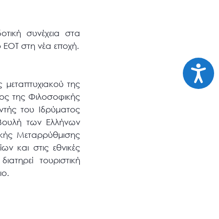
τική συνέχεια στα
 ΕΟΤ στη νέα εποχή.
Προσι
ς μεταπτυχιακού της
χος της Φιλοσοφικής
ντής του Ιδρύματος
 Βουλή των Ελλήνων
ικής Μεταρρύθμισης
ων και στις εθνικές
ατηρεί τουριστική
ιο.