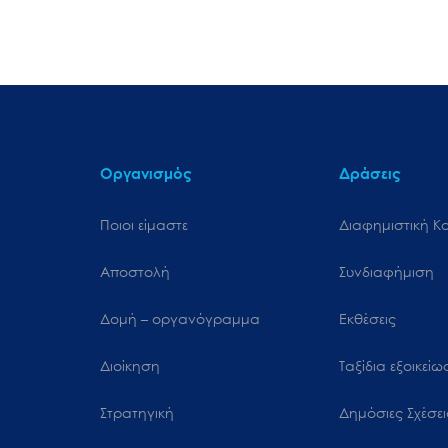
Οργανισμός
Δράσεις
Ποιοι είμαστε
Διαφημιστική Κ
Αποστολή
Συνδιαφήμιση
Δομή – οργανόγραμμα
Εκθέσεις
Διοίκηση
Ταξίδια εξοικεί
Στρατηγική
Δημόσιες Σχέσει