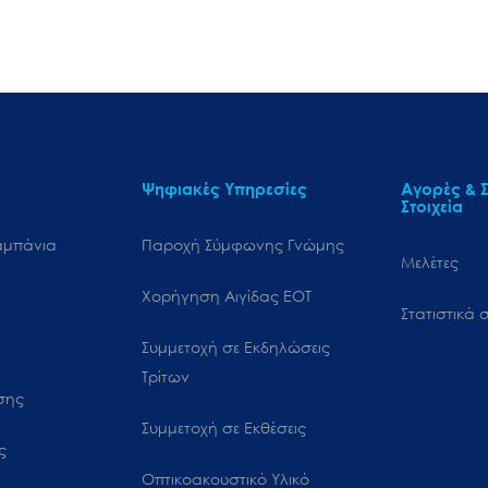
Ψηφιακές Υπηρεσίες
Αγορές & Σ
Στοιχεία
αμπάνια
Παροχή Σύμφωνης Γνώμης
Μελέτες
Χορήγηση Αιγίδας ΕΟΤ
Στατιστικά σ
Συμμετοχή σε Εκδηλώσεις
Τρίτων
ωσης
Συμμετοχή σε Εκθέσεις
ς
Οπτικοακουστικό Υλικό