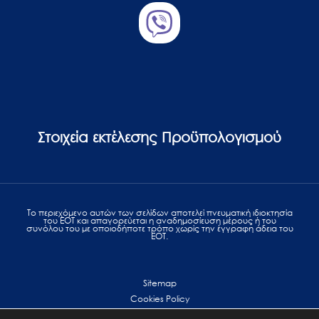
Στοιχεία εκτέλεσης Προϋπολογισμού
Το περιεχόμενο αυτών των σελίδων αποτελεί πvευματική ιδιοκτησία
του ΕΟΤ και απαγορεύεται η αναδημοσίευση μέρους ή του
συνόλου του με οποιοδήποτε τρόπο χωρίς την έγγραφη άδεια του
ΕΟΤ.
Sitemap
Cookies Policy
Personal Data Protection