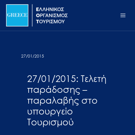
Μετάβαση
Σημείωση:
Main
στο
Αυτός
Men
περιεχόμενο
ο
ιστότοπος
περιλαμβάνει
ένα
σύστημα
27/01/2015
προσβασιμότητας.
27/01/2015: Τελετή
παράδοσης –
παραλαβής στο
υπουργείο
Τουρισμού