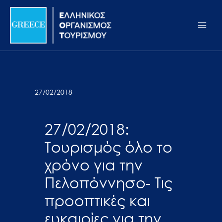
Μετάβαση
Σημείωση:
Main
στο
Αυτός
Men
περιεχόμενο
ο
ιστότοπος
περιλαμβάνει
ένα
σύστημα
27/02/2018
προσβασιμότητας.
27/02/2018:
Τουρισμός όλο το
χρόνο για την
Πελοπόννησο- Τις
προοπτικές και
ευκαιρίες για την