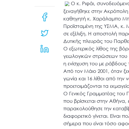
μενού
Ο κ. Ριφάι, συνοδευόμεν
προσβασιμότητας.
ξεναγήθηκε στην Ακρόπολη 
καθηγητή κ. Χαράλαμπο Μπού
Προϊσταμένη της ΥΣΜΑ, κ. 
σε εξέλιξη. Η αποστολή παρ
Δυτικής πλευράς του Παρθε
Ο εξωτερικός λίθος της βό
γεωλογικών στρώσεων του μ
η ενίσχυση του με ράβδους τ
Από τον Μάιο 2001, όταν ξ
γωνία και 16 λίθοι από τη
προετοιμάζονται τα εκμαγε
Ο Γενικός Γραμματέας του 
που βρίσκεται στην Αθήνα,
παρακολούθησε την καταβίβ
διαφορετικό γίνεται. Είναι 
σήμερα που είναι τόσο αφοσ