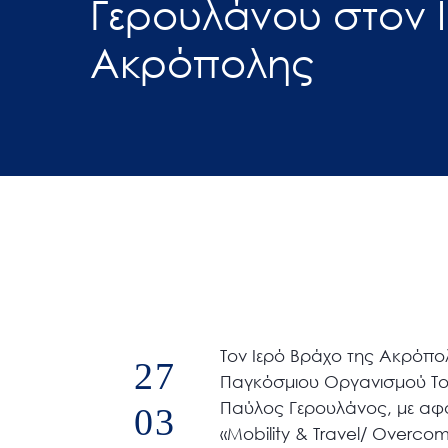
Γερουλάνου στον 
άτομα
Ακρόπολης
με
προβλήματα
όρασης
που
χρησιμοποιούν
πρόγραμμα
ανάγνωσης
οθόνης
Πατήστε
Control-
F10
για
Τον Ιερό Βράχο της Ακρόπο
27
να
Παγκόσμιου Οργανισμού Τουρ
ανοίξετε
Παύλος Γερουλάνος, με αφορ
03
ένα
«Mobility & Travel/ Overcomi