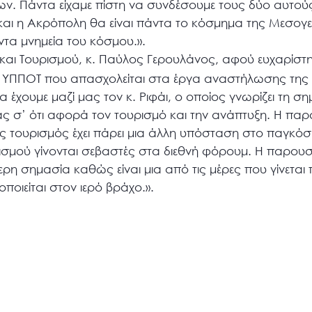
νων. Πάντα είχαμε πίστη να συνδέσουμε τους δύο αυτούς
 και η Ακρόπολη θα είναι πάντα το κόσμημα της Μεσογε
ντα μνημεία του κόσμου.».
αι Τουρισμού, κ. Παύλος Γερουλάνος, αφού ευχαρίστησ
υ ΥΠΠΟΤ που απασχολείται στα έργα αναστήλωσης τη
να έχουμε μαζί μας τον κ. Ριφάι, ο οποίος γνωρίζει τη σ
άς σ’ ότι αφορά τον τουρισμό και την ανάπτυξη. Η πα
ικός τουρισμός έχει πάρει μια άλλη υπόσταση στο παγκόσμ
ισμού γίνονται σεβαστές στα διεθνή φόρουμ. Η παρουσ
τερη σημασία καθώς είναι μια από τις μέρες που γίνετ
ποιείται στον ιερό βράχο.».