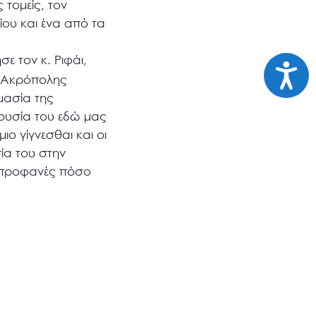
 τομείς, τον
ίου και ένα από τα
ε τον κ. Ριφάι,
Προσι
ς Ακρόπολης
ημασία της
ρουσία του εδώ μας
ιο γίγνεσθαι και οι
ία του στην
αι προφανές πόσο