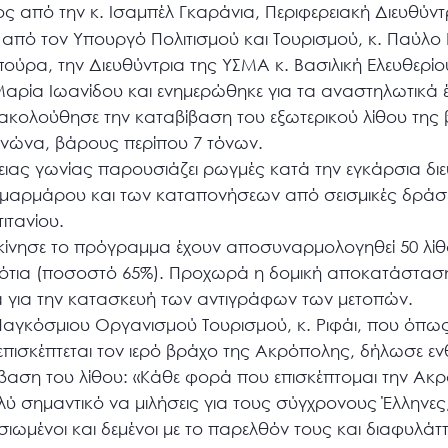
ος από την κ. Ισαμπέλ Γκαράνια, Περιφερειακή Διευθύντ
από τον Υπουργό Πολιτισμού και Τουρισμού, κ. Παύλο 
ρα, την Διευθύντρια της ΥΣΜΑ κ. Βασιλική Ελευθερίου,
Μαρία Ιωανίδου και ενημερώθηκε για τα αναστηλωτικά 
ακολούθησε την καταβίβαση του εξωτερικού λίθου της 
νώνα, βάρους περίπου 7 τόνων.
ρειας γωνίας παρουσιάζει ρωγμές κατά την εγκάρσια δ
αρμάρου και των καταπονήσεων από σεισμικές δράσει
ιτανίου.
εκίνησε το πρόγραμμα έχουν αποσυναρμολογηθεί 50 λίθ
ν νότια (ποσοστό 65%). Προχωρά η δομική αποκατάσταση
ία για την κατασκευή των αντιγράφων των μετοπών.
Παγκόσμιου Οργανισμού Τουρισμού, κ. Ριφάι, που όπως
 επισκέπτεται τον ιερό βράχο της Ακρόπολης, δήλωσε 
αση του λίθου: «Κάθε φορά που επισκέπτομαι την Ακρ
πολύ σημαντικό να μιλήσεις για τους σύγχρονους Έλληνες
ιωμένοι και δεμένοι με το παρελθόν τους και διαφυλάττ