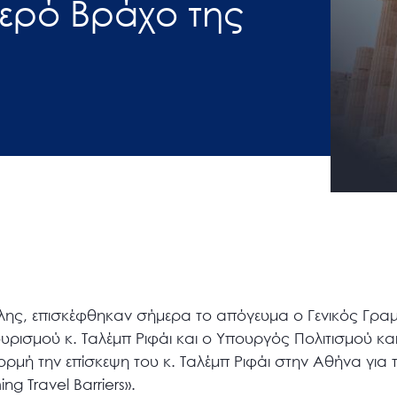
Ιερό Βράχο της
λης, επισκέφθηκαν σήμερα το απόγευμα ο Γενικός Γρα
ισμού κ. Ταλέμπ Ριφάι και ο Υπουργός Πολιτισμού και
μή την επίσκεψη του κ. Ταλέμπ Ριφάι στην Αθήνα για 
ng Travel Barriers».