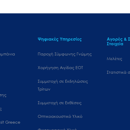
Ψηφιακές Υπηρεσίες
Αγορές & Σ
Στοιχεία
αμπάνια
Παροχή Σύμφωνης Γνώμης
Μελέτες
Χορήγηση Αιγίδας ΕΟΤ
Στατιστικά σ
Συμμετοχή σε Εκδηλώσεις
Τρίτων
ωσης
Συμμετοχή σε Εκθέσεις
ς
Οπτικοακουστικό Υλικό
sit Greece
Φωτογραφικό Υλικό