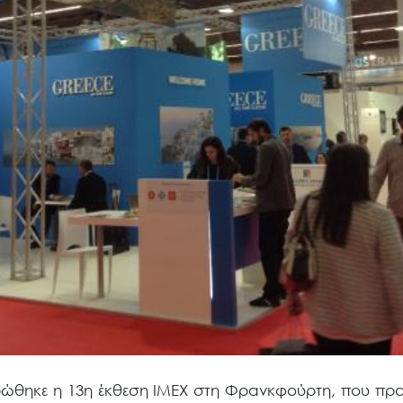
ηρώθηκε η 13η έκθεση ΙΜΕΧ στη Φρανκφούρτη, που πρ