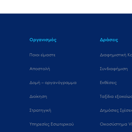
Οργανισμός
Δράσεις
Ποιοι είμαστε
Διαφημιστική Κ
Αποστολή
Συνδιαφήμιση
Δομή – οργανόγραμμα
Εκθέσεις
Διοίκηση
Ταξίδια εξοικεί
Στρατηγική
Δημόσιες Σχέσει
Υπηρεσίες Εσωτερικού
Oικοσύστημα Vi