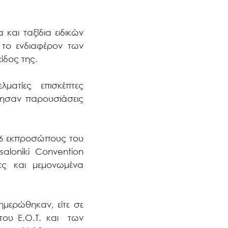
 και ταξίδια ειδικών
 το ενδιαφέρον των
ίδος της.
ματίες επισκέπτες
θησαν παρουσιάσεις
 26 εκπροσώπους του
aloniki Convention
τίες και μεμονωμένα
ημερώθηκαν, είτε σε
 του Ε.Ο.Τ. και των