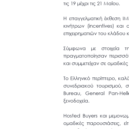
τις 19 μέχρι τις 21 Μαΐου.
Η επαγγελματική έκθεση ΙΜΕΧ
κινήτρων (incentives) κα
επιχειρηματιών του κλάδου 
Σύμφωνα με στοιχεία τη
πραγματοποίησαν περισσότ
και συμμετείχαν σε ομαδικέ
Το Eλληνικό περίπτερο, καλ
συνεδριακού τουρισμού, σ
Bureau, General Pan-Helle
ξενοδοχεία.
Hosted Buyers και μεμονωμ
ομαδικές παρουσιάσεις, εί