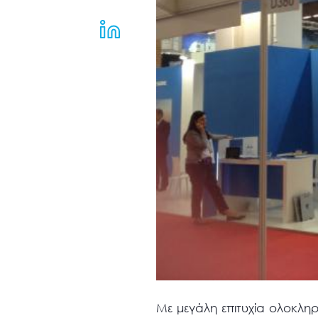
μενού
προσβασιμότητας.
Με μεγάλη επιτυχία ολοκλ