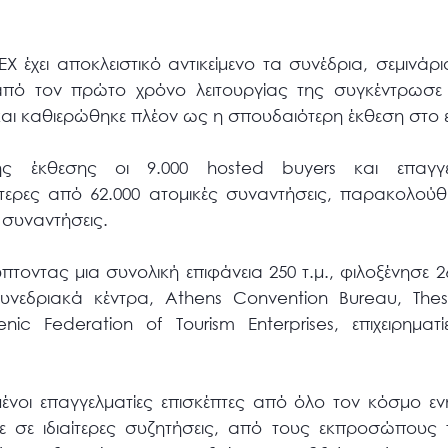
 έχει αποκλειστικό αντικείμενο τα συνέδρια, σεμινάρια
ι από τον πρώτο χρόνο λειτουργίας της συγκέντρωσε
και καθιερώθηκε πλέον ως η σπουδαιότερη έκθεση στο ε
ς έκθεσης οι 9.000 hosted buyers και επαγγελ
ερες από 62.000 ατομικές συναντήσεις, παρακολού
ς συναντήσεις.
ύπτοντας μια συνολική επιφάνεια 250 τ.μ., φιλοξένησε
υνεδριακά κέντρα, Athens Convention Bureau, Thess
nic Federation of Tourism Enterprises, επιχειρημα
ένοι επαγγελματίες επισκέπτες από όλο τον κόσμο εν
τε σε ιδιαίτερες συζητήσεις, από τους εκπροσώπους