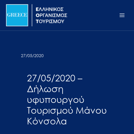
Μετάβαση
Σημείωση:
Main
στο
Αυτός
Men
περιεχόμενο
ο
ιστότοπος
περιλαμβάνει
ένα
σύστημα
27/05/2020
προσβασιμότητας.
27/05/2020 –
Δήλωση
υφυπουργού
Τουρισμού Μάνου
Κόνσολα