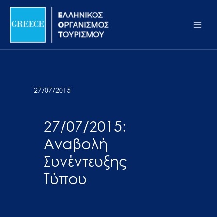
Μετάβαση
Σημείωση:
Main
στο
Αυτός
Men
περιεχόμενο
ο
ιστότοπος
περιλαμβάνει
ένα
σύστημα
27/07/2015
προσβασιμότητας.
27/07/2015:
Αναβολή
Συνέντευξης
Τύπου