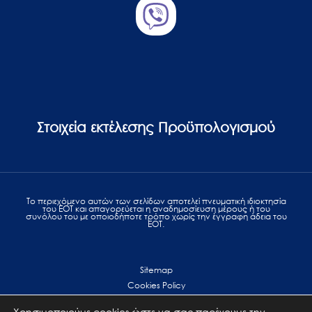
Στοιχεία εκτέλεσης Προϋπολογισμού
Το περιεχόμενο αυτών των σελίδων αποτελεί πvευματική ιδιοκτησία
του ΕΟΤ και απαγορεύεται η αναδημοσίευση μέρους ή του
συνόλου του με οποιοδήποτε τρόπο χωρίς την έγγραφη άδεια του
ΕΟΤ.
Sitemap
Cookies Policy
Personal Data Protection
Χρησιμοποιούμε cookies ώστε να σας παρέχουμε την