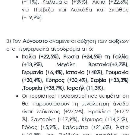
(+11%), Καλαμάτα (+39%), Άκτιο (+22,6%)
για Πρέβεζα και Λευκάδα και Σκιάθος
(+19,9%).
Β) Τον
Αύγουστο
αναμένεται αύξηση των αφίξεων
στα περιφερειακά αεροδρόμια από:
Ιταλία (+22,5%), Ρωσία (+24,5%) τη Γαλλία
(+13,9%), Μεγάλη Βρετανία(+3,7%),
Γερμανία (+6,4%), Ισπανία (+48%), Ρουμανία
(+30,4%), Κύπρος (+30,4%), Σερβία (+33,3%)
,Τουρκία (+38,7%), Ισραήλ (11,3%).
Οι τουριστικοί προορισμοί που εκτιμάται ότι
θα παρουσιάσουν τη μεγαλύτερη άνοδο
είναι: Μύκονος (+27,2%), Ηράκλειο (+17,2
%), Σαντορίνη (+17,9%), Κέρκυρα (+14,2 %),
Ρόδος (+5,9%), Καλαμάτα (+21,6%), Άκτιο
(+10,8%) για Πρέβεζα και Λευκάδα και