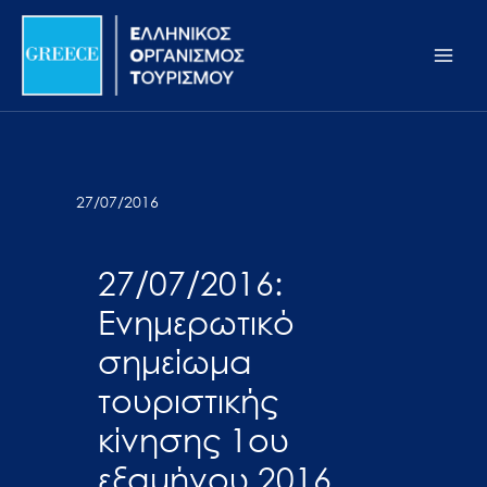
Μετάβαση
Σημείωση:
Main
στο
Αυτός
Men
περιεχόμενο
ο
ιστότοπος
περιλαμβάνει
ένα
σύστημα
27/07/2016
προσβασιμότητας.
27/07/2016:
Ενημερωτικό
σημείωμα
τουριστικής
κίνησης 1ου
εξαμήνου 2016