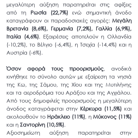
μεγαλύτερη αύξηση παρατηρείται στις αφίξεις
από τη
Ρωσία (22,7%)
ενώ σημαντική άνοδο
καταγράφουν οι παραδοσιακές αγορές:
Μεγάλη
Βρετανία (8,6%), Γερμανία (7,2%), Γαλλία (6,9%),
Ιταλία (4,6%)
. Εξαιρέσεις αποτελούν η Ολλανδία
(-10,2%), το Βέλγιο (-6,4%), η Τσεχία (-14,4%) και η
Αυστρία (-6%).
Όσον αφορά τους προορισμούς
, ανοδικά
κινήθηκε το σύνολο αυτών με εξαίρεση τα νησιά
της Κω, της Σάμου, της Χίου και της Μυτιλήνης
και τα αεροδρόμια του Αράξου και της Αγχιάλου.
Από τους δημοφιλείς προορισμούς η μεγαλύτερη
άνοδος καταγράφεται στην
Κέρκυρα (11,5%)
και
ακολουθούν το
Ηράκλειο (11%)
, η
Μύκονος (11%)
και η
Σαντορίνη (10,5%)
.
Αξιοσημείωτη αύξηση παρατηρείται στην