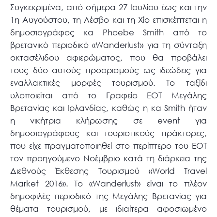
Συγκεκριμένα, από σήμερα 27 Ιουλίου έως και την
1η Αυγούστου, τη Λέσβο και τη Χίο επισκέπτεται η
δημοσιογράφος κα Phoebe Smith από το
βρετανικό περιοδικό «Wanderlust» για τη σύνταξη
οκτασέλιδου αφιερώματος, που θα προβάλει
τους δύο αυτούς προορισμούς ως ιδεώδεις για
εναλλακτικές μορφές τουρισμού. Το ταξίδι
υλοποιείται από το Γραφείο ΕΟΤ Μεγάλης
Βρετανίας και Ιρλανδίας, καθώς η κα Smith ήταν
η νικήτρια κλήρωσης σε event για
δημοσιογράφους και τουριστικούς πράκτορες,
που είχε πραγματοποιηθεί στο περίπτερο του ΕΟΤ
τον προηγούμενο Νοέμβριο κατά τη διάρκεια της
Διεθνούς Έκθεσης Τουρισμού «World Travel
Market 2016». Το «Wanderlust» είναι το πλέον
δημοφιλές περιοδικό της Μεγάλης Βρετανίας για
θέματα τουρισμού, με ιδιαίτερα αφοσιωμένο