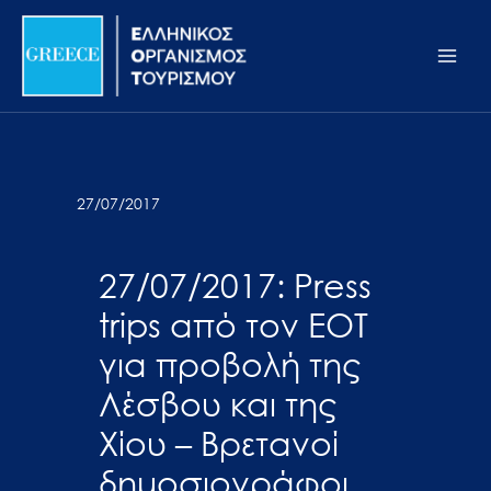
Μετάβαση
Σημείωση:
Main
στο
Αυτός
Men
περιεχόμενο
ο
ιστότοπος
περιλαμβάνει
ένα
σύστημα
27/07/2017
προσβασιμότητας.
27/07/2017: Press
trips από τον ΕΟΤ
για προβολή της
Λέσβου και της
Χίου – Βρετανοί
δημοσιογράφοι