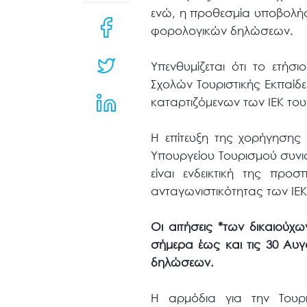
μενού
ενώ, η προθεσμία υποβολής
προσβασιμότητας.
φορολογικών δηλώσεων.
Υπενθυμίζεται ότι το ετή
Σχολών Τουριστικής Εκπαίδε
καταρτιζόμενων των ΙΕΚ του
Η επίτευξη της χορήγησης 
Υπουργείου Τουρισμού συν
είναι ενδεικτική της προ
ανταγωνιστικότητας των ΙΕΚ
Οι αιτήσεις *των δικαιούχ
σήμερα έως και τις 30 Αυ
δηλώσεων.
Η αρμόδια για την Τουρ