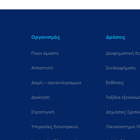
Οργανισμός
Δράσεις
Ποιοι είμαστε
Διαφημιστική Κ
Αποστολή
Συνδιαφήμιση
Δομή – οργανόγραμμα
Εκθέσεις
Διοίκηση
Ταξίδια εξοικεί
Στρατηγική
Δημόσιες Σχέσει
Υπηρεσίες Εσωτερικού
Oικοσύστημα Vi