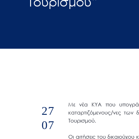
Τουρισμού”
άτομα
με
προβλήματα
όρασης
που
χρησιμοποιούν
πρόγραμμα
ανάγνωσης
οθόνης
Πατήστε
Control-
F10
Με νέα ΚΥΑ που υπογράφη
27
για
καταρτιζόμενους/νες των δ
να
Τουρισμού.
07
ανοίξετε
ένα
Οι αιτήσεις του δικαιούχου