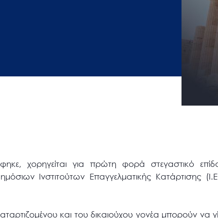
κε, χορηγείται για πρώτη φορά στεγαστικό επίδο
ημόσιων Ινστιτούτων Επαγγελματικής Κατάρτισης (Ι.Ε
 καταρτιζομένου και του δικαιούχου γονέα μπορούν να 