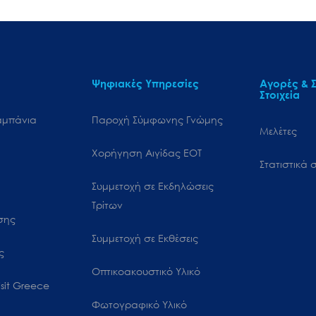
Ψηφιακές Υπηρεσίες
Αγορές & Σ
Στοιχεία
αμπάνια
Παροχή Σύμφωνης Γνώμης
Μελέτες
Χορήγηση Αιγίδας ΕΟΤ
Στατιστικά σ
Συμμετοχή σε Εκδηλώσεις
Τρίτων
ωσης
Συμμετοχή σε Εκθέσεις
ς
Οπτικοακουστικό Υλικό
sit Greece
Φωτογραφικό Υλικό