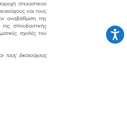
αροχή στεγαστικού
καιούχους και τους
την αναβάθμιση της
 της σπουδαστικής
Προσι
ματικές σχολές του
ι τους δικαιούχους