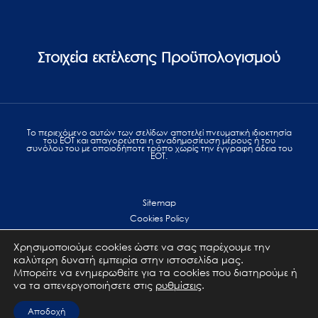
Στοιχεία εκτέλεσης Προϋπολογισμού
Το περιεχόμενο αυτών των σελίδων αποτελεί πvευματική ιδιοκτησία
του ΕΟΤ και απαγορεύεται η αναδημοσίευση μέρους ή του
συνόλου του με οποιοδήποτε τρόπο χωρίς την έγγραφη άδεια του
ΕΟΤ.
Sitemap
Cookies Policy
Personal Data Protection
Χρησιμοποιούμε cookies ώστε να σας παρέχουμε την
Terms of use
καλύτερη δυνατή εμπειρία στην ιστοσελίδα μας.
Επικοινωνία
Μπορείτε να ενημερωθείτε για τα cookies που διατηρούμε ή
να τα απενεργοποιήσετε στις
ρυθμίσεις
.
All Rights Reserved. GNTO © 2023
Αποδοχή