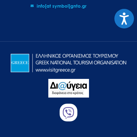
info[at symbol]gnto.gr
Προσιτ