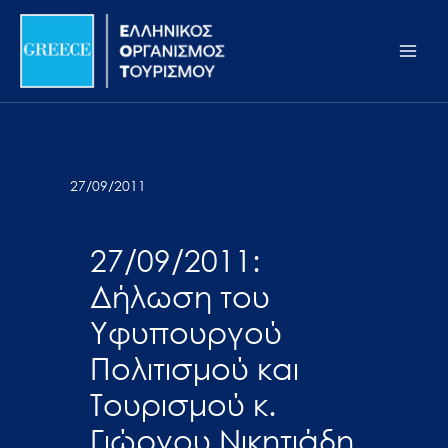
Μετάβαση
Σημείωση:
Main
στο
Αυτός
Men
περιεχόμενο
ο
ιστότοπος
περιλαμβάνει
ένα
σύστημα
27/09/2011
προσβασιμότητας.
27/09/2011:
Δήλωση του
Υφυπουργού
Πολιτισμού και
Τουρισμού κ.
Γιώργου Νικητιάδη