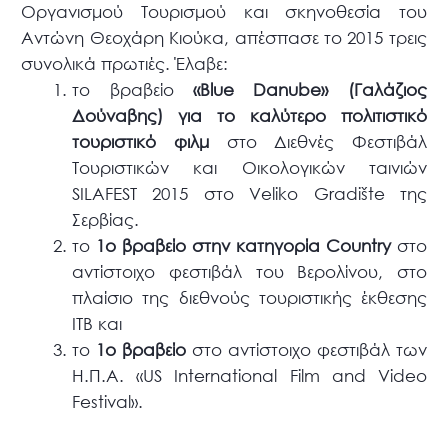
Οργανισμού Τουρισμού και σκηνοθεσία του
Αντώνη Θεοχάρη Κιούκα, απέσπασε το 2015 τρεις
συνολικά πρωτιές. Έλαβε:
το βραβείο
«Blue Danube» (Γαλάζιος
Δούναβης) για το καλύτερο πολιτιστικό
τουριστικό φιλμ
στο Διεθνές Φεστιβάλ
Τουριστικών και Οικολογικών ταινιών
SILAFEST 2015 στο Veliko Gradište της
Σερβίας.
το
1ο βραβείο στην κατηγορία Country
στο
αντίστοιχο φεστιβάλ του Βερολίνου, στο
πλαίσιο της διεθνούς τουριστικής έκθεσης
ITB και
το
1ο βραβείο
στο αντίστοιχο φεστιβάλ των
Η.Π.Α. «US International Film and Video
Festival».