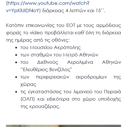
(
https://www.youtube.com/watch?
v=YpKlUIDf4oY
) διάρκειας 4 λεπτών και 15’’.
Κατόπιν επικοινωνίας του ΕΟΤ με τους αρμόδιους
φορείς το video προβάλλεται καθ΄όλη τη διάρκεια
της ημέρας από τις οθόνες:
του Μουσείου Ακρόπολης
των σταθμών του Μετρό Αθηνών
του Διεθνούς Αερολιμένα Αθηνών
“Ελευθέριος Βενιζέλος"
των περιφερειακών αεροδρομίων της
χώρας
τις εγκαταστάσεις του λιμανιού του Πειραιά
(ΟΛΠ) και ειδικότερα στο χώρο υποδοχής
της κρουαζιέρας.