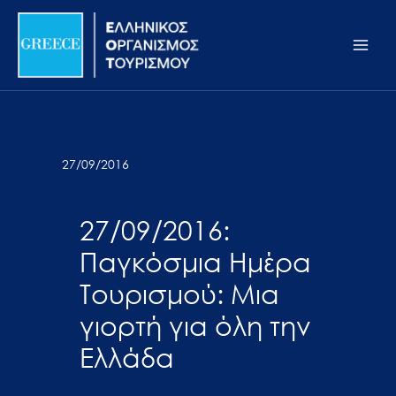
Μετάβαση
Σημείωση:
Main
στο
Αυτός
Men
περιεχόμενο
ο
ιστότοπος
περιλαμβάνει
ένα
σύστημα
27/09/2016
προσβασιμότητας.
27/09/2016:
Παγκόσμια Ημέρα
Τουρισμού: Μια
γιορτή για όλη την
Ελλάδα