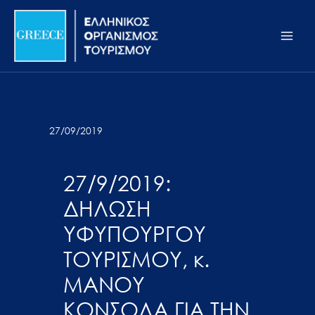
Μετάβαση
Σημείωση:
Main
στο
Αυτός
Men
περιεχόμενο
ο
ιστότοπος
περιλαμβάνει
ένα
σύστημα
27/09/2019
προσβασιμότητας.
27/9/2019:
ΔΗΛΩΣΗ
ΥΦΥΠΟΥΡΓΟΥ
ΤΟΥΡΙΣΜΟΥ, κ.
MANOΥ
ΚΟΝΣΟΛΑ ΓΙΑ ΤΗΝ