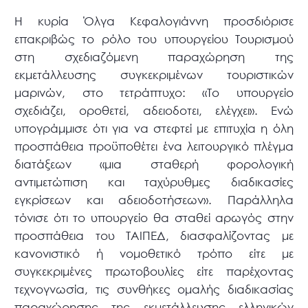
Η κυρία Όλγα Κεφαλογιάννη προσδιόρισε
επακριβώς το ρόλο του υπουργείου Τουρισμού
στη σχεδιαζόμενη παραχώρηση της
εκμετάλλευσης συγκεκριμένων τουριστικών
μαρινών, στο τετράπτυχο: «Το υπουργείο
σχεδιάζει, οροθετεί, αδειοδοτει, ελέγχει». Ενώ
υπογράμμισε ότι για να στεφτεί με επιτυχία η όλη
προσπάθεια προϋποθέτει ένα λειτουργικό πλέγμα
διατάξεων «μια σταθερή φορολογική
αντιμετώπιση και ταχύρυθμες διαδικασίες
εγκρίσεων και αδειοδοτήσεων». Παράλληλα
τόνισε ότι το υπουργείο θα σταθεί αρωγός στην
προσπάθεια του ΤΑΙΠΕΔ, διασφαλίζοντας με
κανονιστικό ή νομοθετικό τρόπο είτε με
συγκεκριμένες πρωτοβουλίες είτε παρέχοντας
τεχνογνωσία, τις συνθήκες ομαλής διαδικασίας
παραχώρησης της εκμετάλλευσης ελληνικών