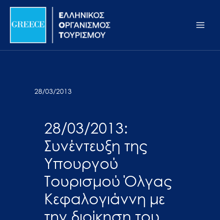
Μετάβαση
Σημείωση:
Main
στο
Αυτός
Men
περιεχόμενο
ο
ιστότοπος
περιλαμβάνει
ένα
σύστημα
28/03/2013
προσβασιμότητας.
28/03/2013:
Συνέντευξη της
Υπουργού
Τουρισμού Όλγας
Κεφαλογιάννη με
την διοίκηση του