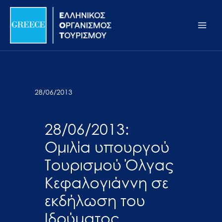
Μετάβαση
Σημείωση:
Main
στο
Αυτός
Men
περιεχόμενο
ο
ιστότοπος
περιλαμβάνει
ένα
σύστημα
28/06/2013
προσβασιμότητας.
28/06/2013:
Ομιλία υπουργού
Τουρισμού Όλγας
Κεφαλογιάννη σε
εκδήλωση του
Ιδρύματος