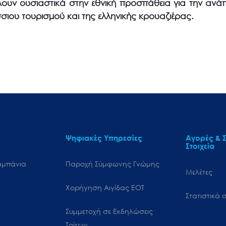
ουν ουσιαστικά στην εθνική προσπάθεια για την ανάπ
σσιου τουρισμού και της ελληνικής κρουαζιέρας.
Ψηφιακές Υπηρεσίες
Αγορές & Σ
Στοιχεία
αμπάνια
Παροχή Σύμφωνης Γνώμης
Μελέτες
Χορήγηση Αιγίδας ΕΟΤ
Στατιστικά σ
Συμμετοχή σε Εκδηλώσεις
Τρίτων