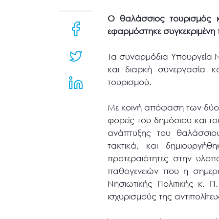
μενού
προσβασιμότητας.
Ο θαλάσσιος τουρισμός κα
εφαρμόστηκε συγκεκριμένη π
Τα συναρμόδια Υπουργεία Να
και διαρκή συνεργασία κ
τουρισμού.
Με κοινή απόφαση των δύο 
φορείς του δημόσιου και το
ανάπτυξης του θαλάσσιου 
τακτικά, και δημιουργήθ
προτεραιότητες στην υλο
παθογενειών που η σημερ
Νησιωτικής Πολιτικής κ.
ισχυρισμούς της αντιπολίτευσ