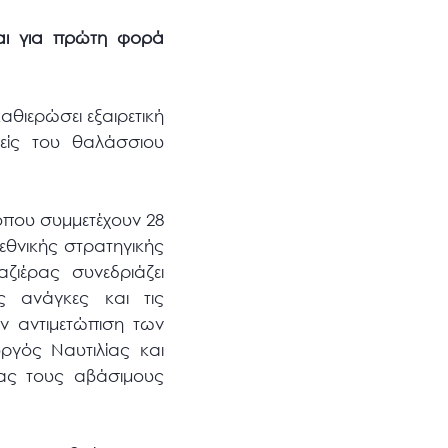
και για πρώτη φορά
αθιερώσει εξαιρετική
ρείς του θαλάσσιου
όπου συμμετέχουν 28
 εθνικής στρατηγικής
ζιέρας συνεδριάζει
ς ανάγκες και τις
ν αντιμετώπιση των
γός Ναυτιλίας και
νας τους αβάσιμους