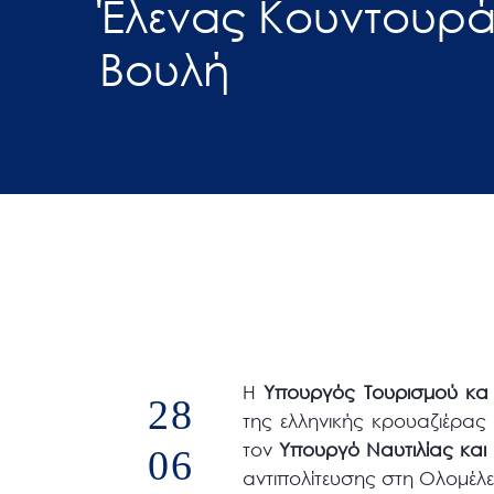
Έλενας Κουντουρά
άτομα
Βουλή
με
προβλήματα
όρασης
που
χρησιμοποιούν
πρόγραμμα
ανάγνωσης
οθόνης
Πατήστε
Control-
F10
για
H
Υπουργός Τουρισμού κα
28
να
της ελληνικής κρουαζιέρας
ανοίξετε
τον
Υπουργό Ναυτιλίας και
06
ένα
αντιπολίτευσης στη Oλομέλει