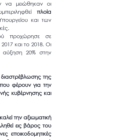
ν να μειώθηκαν οι
υμπεριληφθεί
πλοία
 Υπουργείου και των
κές.
ού προχώρησε σε
017 και το 2018. Οι
ν αύξηση 20% στην
ι διαστρέβλωσης της
 που φέρουν για την
νής κυβέρνησης και
καλεί την αξιωματική
λληθεί εις βάρος του
νες εποικοδομητικές