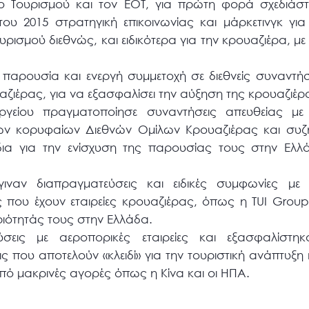
Τουρισμού και τον ΕΟΤ, για πρώτη φορά σχεδιάστη
 του 2015 στρατηγική επικοινωνίας και μάρκετινγκ γ
ισμού διεθνώς, και ειδικότερα για την κρουαζιέρα, με
ή παρουσία και ενεργή συμμετοχή σε διεθνείς συναντή
αζιέρας, για να εξασφαλίσει την αύξηση της κρουαζι
γείου πραγματοποίησε συναντήσεις απευθείας με 
ν κορυφαίων Διεθνών Ομίλων Κρουαζιέρας και συζή
δια για την ενίσχυση της παρουσίας τους στην Ελλ
ιναν διαπραγματεύσεις και ειδικές συμφωνίες με
ς που έχουν εταιρείες κρουαζιέρας, όπως η TUI Group
ιότητάς τους στην Ελλάδα.
ύσεις με αεροπορικές εταιρείες και εξασφαλίστη
ς που αποτελούν «κλειδί» για την τουριστική ανάπτυξη 
από μακρινές αγορές όπως η Κίνα και οι ΗΠΑ.