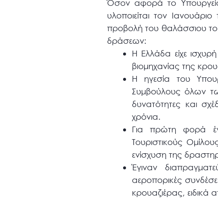
Όσον αφορά το Υπουργείο 
υλοποιείται τον Ιανουάριο
προβολή του θαλάσσιου τουρ
δράσεων:
H Ελλάδα είχε ισχυρ
βιομηχανίας της κρου
Η ηγεσία του Υπουρ
Συμβούλους όλων τω
δυνατότητες και σχέ
χρόνια.
Για πρώτη φορά έγ
Τουριστικούς Ομίλου
ενίσχυση της δραστηρ
Έγιναν διαπραγματε
αεροπορικές συνδέσει
κρουαζιέρας, ειδικά 