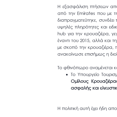
Η εξασφάλιση πτήσεων από 
από την Emirates που με 
διαπραγματεύτηκε, συνδέει
υψηλές πληρότητες και ειδι
hub για την κρουαζιέρα, γ
έναντι του 2015, αλλά και
με σκοπό την κρουαζιέρα, 
ανακοίνωσε επισήμως η διοί
Το φθινόπωρο αναμένεται κα
Το Υπουργείο Τουρι
Ομίλους Κρουαζιέρα
ασφαλής και ελκυστι
Η πολιτική αυτή έχει ήδη α