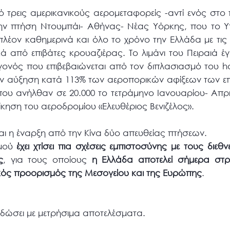
τρεις αμερικανικούς αερομεταφορείς -αντί ενός στο
την πτήση Ντουμπάι- Αθήνας- Νέας Υόρκης, που το Υ
 πλέον καθημερινά και όλο το χρόνο την Ελλάδα με τ
κά από επιβάτες κρουαζιέρας. Το λιμάνι του Πειραιά έ
εγονός που επιβεβαιώνεται από τον διπλασιασμό του h
 την αύξηση κατά 113% των αεροπορικών αφίξεων των 
που ανήλθαν σε 20.000 το τετράμηνο Ιανουαρίου- Απρ
κηση του αεροδρομίου «Ελευθέριος Βενιζέλος».
ι η έναρξη από την Κίνα δύο απευθείας πτήσεων.
σμού
έχει χτίσει πια σχέσεις εμπιστοσύνης με τους διεθ
ς
, για τους οποίους
η Ελλάδα αποτελεί σήμερα στρ
κός προορισμός της Μεσογείου και της Ευρώπης
.
ποδώσει με μετρήσιμα αποτελέσματα.