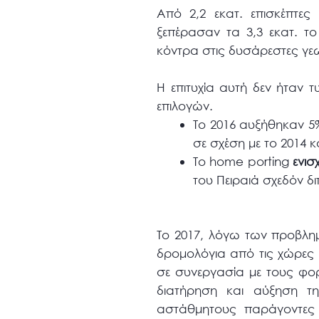
Από 2,2 εκατ. επισκέπτες
ξεπέρασαν τα 3,3 εκατ. το
κόντρα στις δυσάρεστες γεωπ
Η επιτυχία αυτή δεν ήταν
επιλογών.
Το 2016 αυξήθηκαν 5%
σε σχέση με το 2014 κ
Το home porting
ενισ
του Πειραιά σχεδόν δ
Το 2017, λόγω των προβλημά
δρομολόγια από τις χώρες 
σε συνεργασία με τους φορ
διατήρηση και αύξηση τη
αστάθμητους παράγοντες 