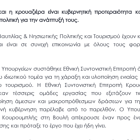
ι η κρουαζιέρα είναι κυβερνητική προτεραιότητα 
ολιτική για την ανάπτυξή τους.
υτιλίας & Νησιωτικής Πολιτικής και Τουρισμού έχουν κ
αι είναι σε συνεχή επικοινωνία με όλους τους φο
Υπουργείων συστάθηκε Εθνική Συντονιστική Επιτροπή 
υ ιδιωτικού τομέα για τη χάραξη και υλοποίηση ενιαίας
τουρισμού. Η Εθνική Συντονιστική Επιτροπή Κρουα
ηκαν τέσσερις ομάδες εργασίας που εξετάζουν τι
ποίηση άμεσων και μακροπρόθεσμων δράσεων για τη
ινή κυβέρνηση παρέλαβε από το παρελθόν. Ο Υπουρ
 Π. Κουρουμπλής στη Βουλή απέκρουσε έναν προς έ
ης και πρόταξε το έργο που έχει ήδη γίνει.