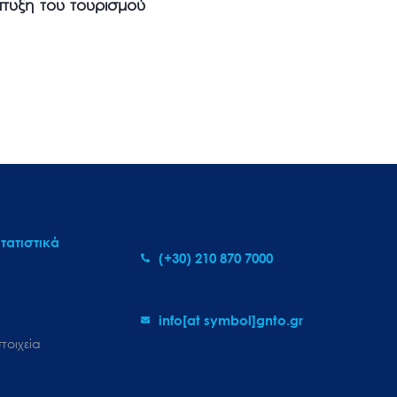
τυξη του τουρισμού
τατιστικά
(+30) 210 870 7000
info[at symbol]gnto.gr
τοιχεία