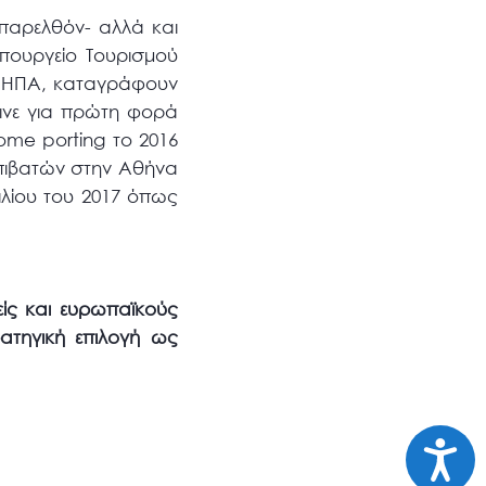
 παρελθόν- αλλά και
πουργείο Τουρισμού
ις ΗΠΑ, καταγράφουν
γινε για πρώτη φορά
ome porting το 2016
επιβατών στην Αθήνα
ιλίου του 2017 όπως
νείς και ευρωπαϊκούς
ατηγική επιλογή ως
Προσι