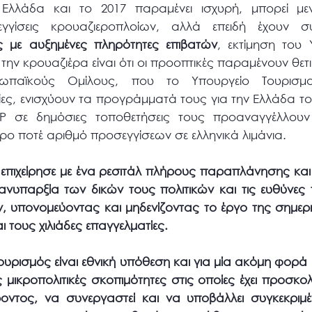
 Ελλάδα και το 2017 παραμένει ισχυρή, μπορεί με
εγγίσεις κρουαζιεροπλοίων, αλλά επειδή έχουν σ
ς με αυξημένες πληρότητες επιβατών
, εκτίμηση του
 κρουαζιέρα είναι ότι οι προοπτικές παραμένουν θετι
παϊκούς Ομίλους, που το Υπουργείο Τουρισμ
ς, ενισχύουν τα προγράμματά τους για την Ελλάδα το 2
P σε δημόσιες τοποθετήσεις τους προαναγγέλλου
ρο ποτέ αριθμό προσεγγίσεων σε ελληνικά λιμάνια.
η επιχείρησε με ένα ρεσιτάλ πλήρους παραπλάνησης κα
νυπαρξία των δικών τους πολιτικών και τις ευθύνες
 υπονομεύοντας και μηδενίζοντας το έργο της σημερι
 τους χιλιάδες επαγγελματίες.
 τουρισμός είναι εθνική υπόθεση και για μία ακόμη φορά 
ς μικροπολιτικές σκοπιμότητες στις οποίες έχει προσκο
οντος, να συνεργαστεί και να υποβάλλει συγκεκριμέ