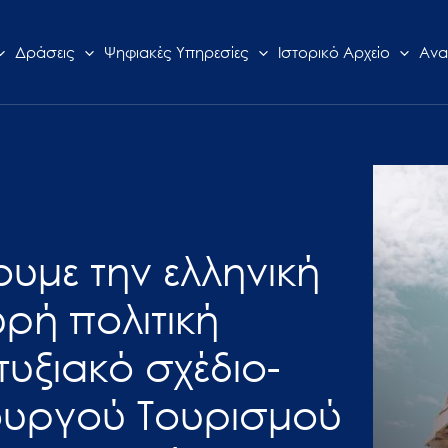
Δράσεις
Ψηφιακές Υπηρεσίες
Ιστορικό Αρχείο
Ανα
ουμε την ελληνική
υρή πολιτική
υξιακό σχέδιο-
ουργού Τουρισμού