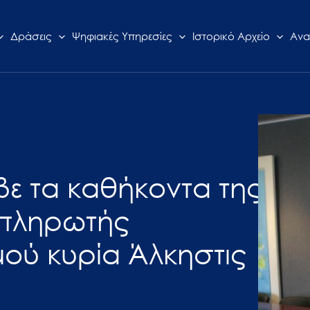
Δράσεις
Ψηφιακές Υπηρεσίες
Ιστορικό Αρχείο
Ανα
βε τα καθήκοντα της
απληρωτής
ού κυρία Άλκηστις