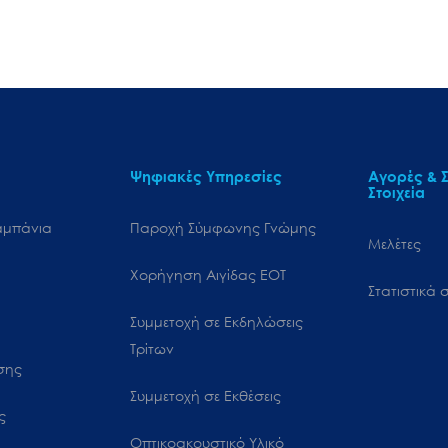
Ψηφιακές Υπηρεσίες
Αγορές & Σ
Στοιχεία
αμπάνια
Παροχή Σύμφωνης Γνώμης
Μελέτες
Χορήγηση Αιγίδας ΕΟΤ
Στατιστικά σ
Συμμετοχή σε Εκδηλώσεις
Τρίτων
ωσης
Συμμετοχή σε Εκθέσεις
ς
Οπτικοακουστικό Υλικό