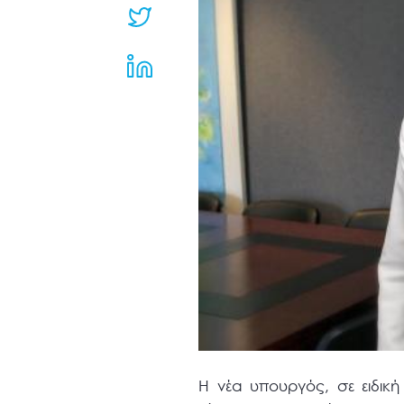
μενού
προσβασιμότητας.
Η νέα υπουργός, σε ειδικ