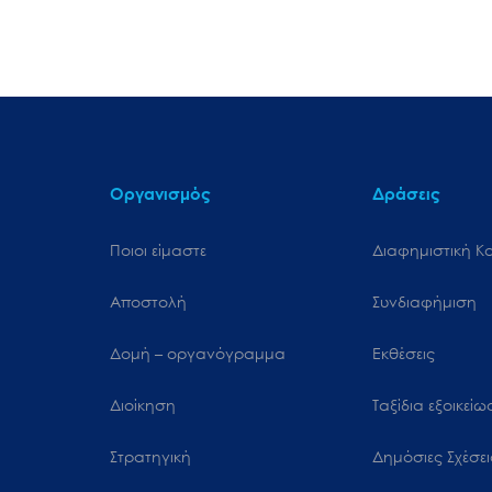
Οργανισμός
Δράσεις
Ποιοι είμαστε
Διαφημιστική Κ
Αποστολή
Συνδιαφήμιση
Δομή – οργανόγραμμα
Εκθέσεις
Διοίκηση
Ταξίδια εξοικεί
Στρατηγική
Δημόσιες Σχέσει