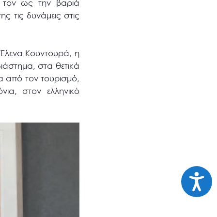
ς τον ως την βαριά
ης τις δυνάμεις στις
Έλενα Κουντουρά, η
ιάστημα, στα θετικά
α από τον τουρισμό,
νια, στον ελληνικό
Προσι