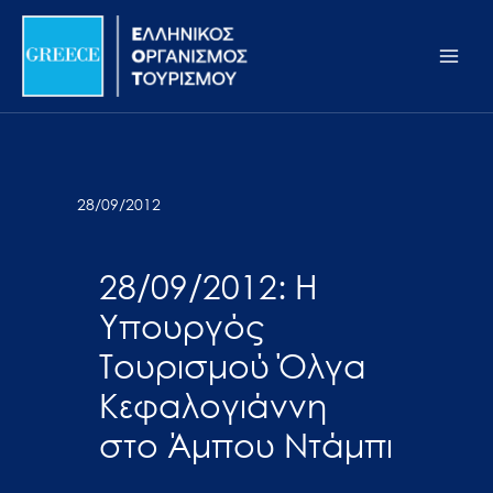
Μετάβαση
Σημείωση:
Main
στο
Αυτός
Men
περιεχόμενο
ο
ιστότοπος
περιλαμβάνει
ένα
σύστημα
28/09/2012
προσβασιμότητας.
28/09/2012: Η
Υπουργός
Τουρισμού Όλγα
Κεφαλογιάννη
στο Άμπου Ντάμπι