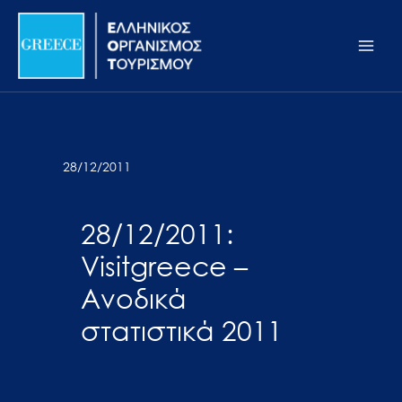
Μετάβαση
Σημείωση:
Main
στο
Αυτός
Men
περιεχόμενο
ο
ιστότοπος
περιλαμβάνει
ένα
σύστημα
28/12/2011
προσβασιμότητας.
28/12/2011:
Visitgreece –
Ανοδικά
στατιστικά 2011