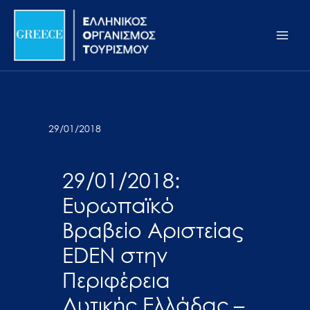
Μετάβαση
Σημείωση:
Main
στο
Αυτός
Men
περιεχόμενο
ο
ιστότοπος
περιλαμβάνει
ένα
σύστημα
29/01/2018
προσβασιμότητας.
29/01/2018:
Ευρωπαϊκό
Βραβείο Αριστείας
EDEN στην
Περιφέρεια
Δυτικής Ελλάδας –