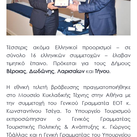
Τέσσερις ακόμα Ελληνικοί προορισμοί – σε
σύνολο 16 ελληνικών συμμετοχών – έλαβαν
τιμητικό έπαινο. Πρόκειται για τους Δήμους
Βέροιας
,
Δωδώνης
,
Λαρισαίων
και
Τήνου
.
Η εθνική τελετή βράβευσης πραγματοποιήθηκε
στο Μουσείο Κυκλαδικής Τέχνης στην Αθήνα με
την συμμετοχή του Γενικού Γραμματέα ΕΟΤ κ.
Κωνσταντίνου Τσέγα. Το Υπουργείο Τουρισμού
εκπροσώπησαν ο Γενικός Γραμματέας
Τουριστικής Πολιτικής & Ανάπτυξης κ. Γιώργος
Τζιάλλας και η Γενική Γραμματέας του Υπουργείου