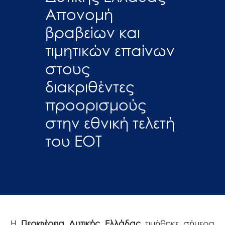
Απονομή
βραβείων και
τιμητικών επαίνων
στους
διακριθέντες
προορισμούς
στην εθνική τελετή
του ΕΟΤ
Η
Περιφέρεια Δυτικής Ελλάδας
τιμήθηκε σήμερα