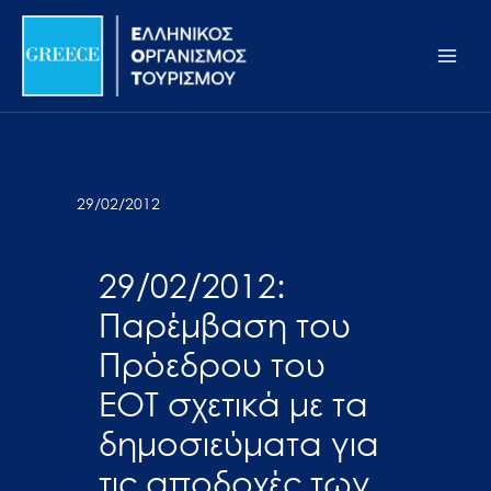
Μετάβαση
Σημείωση:
Main
στο
Αυτός
Men
περιεχόμενο
ο
ιστότοπος
περιλαμβάνει
ένα
σύστημα
29/02/2012
προσβασιμότητας.
29/02/2012:
Παρέμβαση του
Πρόεδρου του
ΕΟΤ σχετικά με τα
δημοσιεύματα για
τις αποδοχές των