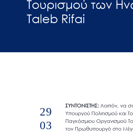
Τουρισμού των Η
άτομα
Taleb Rifai
με
προβλήματα
όρασης
που
χρησιμοποιούν
πρόγραμμα
ανάγνωσης
οθόνης
Πατήστε
Control-
F10
για
ΣΥΝΤΟΝΙΣΤΗΣ:
Λοιπόν, να σα
29
να
Υπουργού Πολιτισμού και Το
ανοίξετε
Παγκόσμιου Οργανισμού Τουρ
03
ένα
τον Πρωθυπουργό στο Μέγαρ