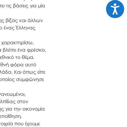
Προσι
ι τις βάσεις για μία
ης βίζας και άλλων
νο ένας Έλληνας
ον χαρακτηρίσω,
α βλέπει ένα φρέσκο,
εθνικό το θέμα.
ιεθνή φόρα αυτό
λλάδα. Και όπως είπε
 οποίος συμφώνησε
νανεωμένοι,
ελπίδας στον
ς για την οικονομία
εποίθηση.
οιχεία που έχουμε