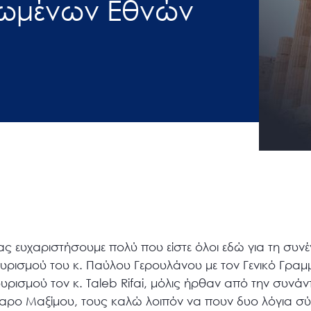
νωμένων Εθνών
ς ευχαριστήσουμε πολύ που είστε όλοι εδώ για τη συνέ
υρισμού του κ. Παύλου Γερουλάνου με τον Γενικό Γραμ
ισμού τον κ. Τaleb Rifai, μόλις ήρθαν από την συνάν
ο Μαξίμου, τους καλώ λοιπόν να πουν δυο λόγια σύν