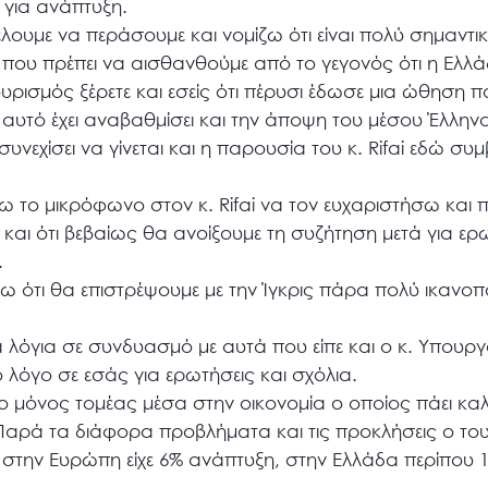
 για ανάπτυξη.
έλουμε να περάσουμε και νομίζω ότι είναι πολύ σημαντ
 που πρέπει να αισθανθούμε από το γεγονός ότι η Ελλάδ
ισμός ξέρετε και εσείς ότι πέρυσι έδωσε μια ώθηση π
 αυτό έχει αναβαθμίσει και την άποψη του μέσου Έλληνα
υνεχίσει να γίνεται και η παρουσία του κ. Rifai εδώ συμ
 το μικρόφωνο στον κ. Rifai να τον ευχαριστήσω και πά
μή και ότι βεβαίως θα ανοίξουμε τη συζήτηση μετά για ερ
.
ότι θα επιστρέψουμε με την Ίγκρις πάρα πολύ ικανοπο
 λόγια σε συνδυασμό με αυτά που είπε και ο κ. Υπουρ
 λόγο σε εσάς για ερωτήσεις και σχόλια.
ο μόνος τομέας μέσα στην οικονομία ο οποίος πάει καλ
 Παρά τα διάφορα προβλήματα και τις προκλήσεις ο το
 στην Ευρώπη είχε 6% ανάπτυξη, στην Ελλάδα περίπου 10