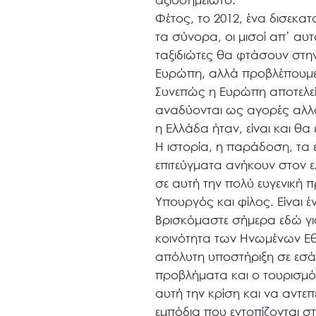
Φέτος, το 2012, ένα δισεκα
τα σύνορα, οι μισοί απ’ α
ταξιδιώτες θα φτάσουν στην
Ευρώπη, αλλά προβλέπουμε 
Συνεπώς η Ευρώπη αποτελεί 
αναδύονται ως αγορές αλλά
η Ελλάδα ήταν, είναι και θα
Η ιστορία, η παράδοση, τα 
επιτεύγματα ανήκουν στον ε
σε αυτή την πολύ ευγενική
Υπουργός και φίλος. Είναι 
Βρισκόμαστε σήμερα εδώ για 
κοινότητα των Ηνωμένων Εθν
απόλυτη υποστήριξη σε εσάς
προβλήματα και ο τουρισμός
αυτή την κρίση και να αντεπ
εμπόδια που εντοπίζονται σ