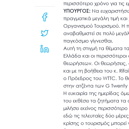
μενού
περισσότερο χρόνο για τις 
προσβασιμότητας.
ΥΠΟΥΡΓΟΣ:
Να ευχαριστήσω 
πραγματικά μεγάλη τιμή και
Οργανισμού Τουρισμού. Η πα
αναβαθμιστεί σε πολύ μεγάλο
παγκόσμιο γίγνεσθαι.
Αυτή τη στιγμή τα θέματα τα
Ελλάδα και οι περισσότεροι 
θεωρήσεων. Οι θεωρήσεις, 
και με τη βοήθεια του κ. Rif
ο Πρόεδρος του WTTC. Το θέμ
στην ατζέντα των G Twenty 
Η ευκαιρία της ημερίδας όμ
του εκθέσει τα ζητήματα τ
μιλήσει εκείνος περισσότερο 
εδώ τις τελευταίες δύο μέρε
κρίσης ο τουρισμός μπορεί 