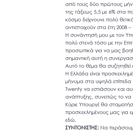
από τους δύο πρώτους μήνες
της τάξεως 5,5 με 6% στα π
κόσμο δείχνουνε πολύ θετικ
αντιστοιχούν στα έτη 2008 –
Η συνάντησή μου με τον Υπο
πολύ στενά τόσο με την Επι
προσωπικά για να μας βοηθ
σημαντική αυτή η συνεργασ
Αυτό το θέμα θα συζητηθεί 
Η Ελλάδα είναι προσκεκλημέ
μήνυμα στα υψηλά επίπεδα σ
Twenty να εστιάσουν και αυ
ανάπτυξης, συνεπώς το να 
Κύριε Υπουργέ θα σταματήσ
προσκεκλημένους μας για ε
εδώ.
ΣΥΝΤΟΝΙΣΤΗΣ:
Να περάσουμε