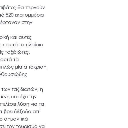
επιβάτες θα περνούν
πό 520 εκατομμύρια
 έφταναν στην
ική και αυτές
ε αυτό το πλαίσιο
ς ταξιδιώτες.
 αυτά τα
ι απλώς μία απόκριση
ενθουσιώδης
 των ταξιδιωτών, η
ένη παρέχει την
τελέσει λύση για τα
 βρει διέξοδο απ’
ιο σημαντικά
σει τον τουρισμό να