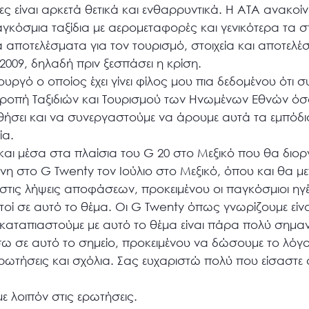
 είναι αρκετά θετικά και ενθαρρυντικά. Η ΑΤΑ ανακοί
αγκόσμια ταξίδια με αερομεταφορές και γενικότερα τα σ
ά αποτελέσματα για τον τουρισμό, στοιχεία και αποτελ
 2009, δηλαδή πριν ξεσπάσει η κρίση.
υργό ο οποίος έχει γίνει φίλος μου πια δεδομένου ότι 
τροπή Ταξιδιών και Τουρισμού των Ηνωμένων Εθνών όσο
ήσει και να συνεργαστούμε να άρουμε αυτά τα εμπόδια
ία.
και μέσα στα πλαίσια του G 20 στο Μεξικό που θα διοργ
νη στο G Twenty τον Ιούλιο στο Μεξικό, όπου και θα μ
τις λήψεις αποφάσεων, προκειμένου οι παγκόσμιοι ηγέ
τοί σε αυτό το θέμα. Οι G Twenty όπως γνωρίζουμε είν
καταπιαστούμε με αυτό το θέμα είναι πάρα πολύ σημαν
ω σε αυτό το σημείο, προκειμένου να δώσουμε το λόγ
ρωτήσεις και σχόλια. Σας ευχαριστώ πολύ που είσαστε
 λοιπόν στις ερωτήσεις.