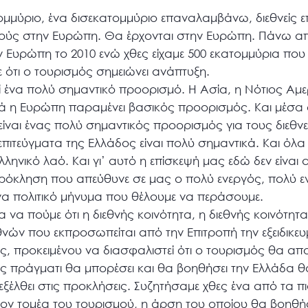
τομμύριο, ένα δισεκατομμύριο επαναλαμβάνω, διεθνείς 
υτούς στην Ευρώπη. Θα έρχονται στην Ευρώπη. Πάνω α
 Ευρώπη το 2010 ενώ χθες είχαμε 500 εκατομμύρια που
ότι ο τουρισμός σημειώνει ανάπτυξη.
ένα πολύ σημαντικό προορισμό. Η Ασία, η Νότιος Αμερ
 η Ευρώπη παραμένει βασικός προορισμός. Και μέσα σ
 είναι ένας πολύ σημαντικός προορισμός για τους διεθνεί
επιτεύγματα της Ελλάδος είναι πολύ σημαντικά. Και όλα
λληνικό λαό. Και γι’ αυτό η επίσκεψή μας εδώ δεν είνα
 πρόκληση που απεύθυνε σε μας ο πολύ ενεργός, πολύ 
ένα πολιτικό μήνυμα που θέλουμε να περάσουμε.
να πούμε ότι η διεθνής κοινότητα, η διεθνής κοινότητα
ών που εκπροσωπείται από την Επιτροπή την εξειδικευμ
, προκειμένου να διασφαλιστεί ότι ο τουρισμός θα απο
 πράγματι θα μπορέσει και θα βοηθήσει την Ελλάδα θα
εξέλθει στις προκλήσεις. Συζητήσαμε χθες ένα από τα π
τον τομέα του τουρισμού, η άρση του οποίου θα βοηθή