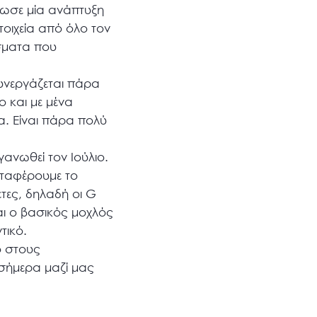
νωσε μία ανάπτυξη
τοιχεία από όλο τον
έσματα που
συνεργάζεται πάρα
 και με μένα
. Είναι πάρα πολύ
ανωθεί τον Ιούλιο.
εταφέρουμε το
τες, δηλαδή οι G
αι ο βασικός μοχλός
τικό.
ο στους
 σήμερα μαζί μας