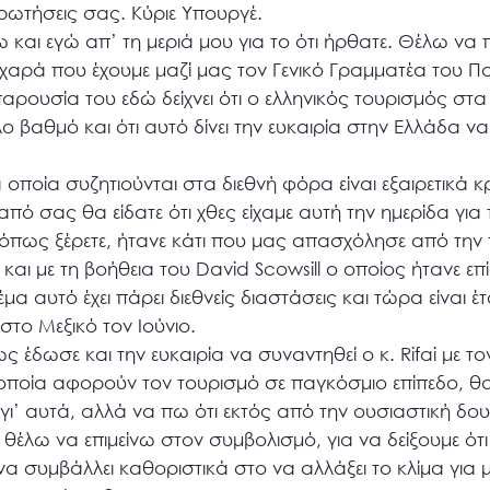
ερωτήσεις σας. Κύριε Υπουργέ.
και εγώ απ’ τη μεριά μου για το ότι ήρθατε. Θέλω να πω
 χαρά που έχουμε μαζί μας τον Γενικό Γραμματέα του 
ρουσία του εδώ δείχνει ότι ο ελληνικός τουρισμός στα 
 βαθμό και ότι αυτό δίνει την ευκαιρία στην Ελλάδα να
 οποία συζητιούνται στα διεθνή φόρα είναι εξαιρετικά κρ
από σας θα είδατε ότι χθες είχαμε αυτή την ημερίδα για
όπως ξέρετε, ήτανε κάτι που μας απασχόλησε από την
ai και με τη βοήθεια του David Scowsill ο οποίος ήτανε ε
α αυτό έχει πάρει διεθνείς διαστάσεις και τώρα είναι έτ
στο Μεξικό τον Ιούνιο.
ως έδωσε και την ευκαιρία να συναντηθεί ο κ. Rifai με
α οποία αφορούν τον τουρισμό σε παγκόσμιο επίπεδο, 
γι’ αυτά, αλλά να πω ότι εκτός από την ουσιαστική δουλε
ς θέλω να επιμείνω στον συμβολισμό, για να δείξουμε ότι
να συμβάλλει καθοριστικά στο να αλλάξει το κλίμα για 