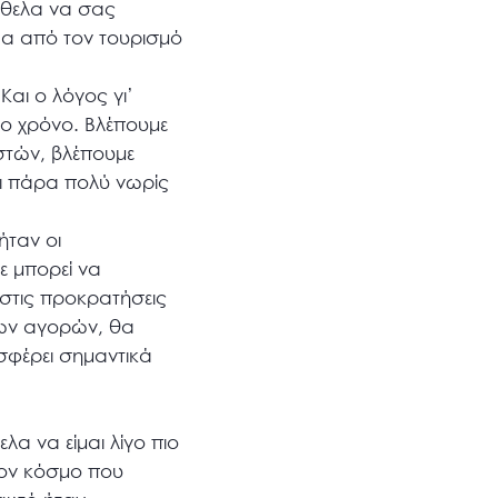
 Ήθελα να σας
οδα από τον τουρισμό
αι ο λόγος γι’
 το χρόνο. Βλέπουμε
ιστών, βλέπουμε
αι πάρα πολύ νωρίς
ήταν οι
δε μπορεί να
 στις προκρατήσεις
έων αγορών, θα
ισφέρει σημαντικά
α να είμαι λίγο πιο
τον κόσμο που