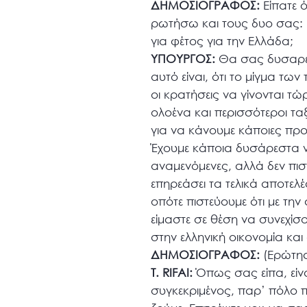
ΔΗΜΟΣΙΟΓΡΑΦΟΣ:
Είπατε ό
ρωτήσω και τους δυο σας: Πο
για φέτος για την Ελλάδα;
ΥΠΟΥΡΓΟΣ:
Θα σας δυσαρεστ
αυτό είναι, ότι το μίγμα τω
οι κρατήσεις να γίνονται τώ
ολοένα και περισσότεροι τα
για να κάνουμε κάποιες προ
Έχουμε κάποια δυσάρεστα νέ
αναμενόμενες, αλλά δεν πιστ
επηρεάσει τα τελικά αποτελ
οπότε πιστεύουμε ότι με τη
είμαστε σε θέση να συνεχίσ
στην ελληνική οικονομία και
ΔΗΜΟΣΙΟΓΡΑΦΟΣ:
(Ερώτησ
T. RIFAI:
Όπως σας είπα, είνα
συγκεκριμένος, παρ’ πόλο π