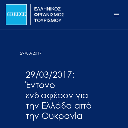
Μετάβαση
Σημείωση:
Main
στο
Αυτός
Men
περιεχόμενο
ο
ιστότοπος
περιλαμβάνει
ένα
σύστημα
29/03/2017
προσβασιμότητας.
29/03/2017:
Έντονο
ενδιαφέρον για
την Ελλάδα από
την Ουκρανία