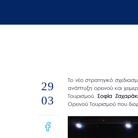
άτομα
με
προβλήματα
όρασης
που
χρησιμοποιούν
πρόγραμμα
ανάγνωσης
οθόνης
Το νέο στρατηγικό σχεδιασμό
Πατήστε
29
ανάπτυξη ορεινού και χειμε
Control-
Τουρισμού
Σοφία Ζαχαράκ
03
F10
Ορεινού Τουρισμού που διο
για
να
ανοίξετε
ένα