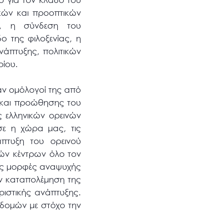
γκών και προοπτικών
ς, η σύνδεση του
 της φιλοξενίας, η
νάπτυξης, πολιτικών
ρίου.
χαν ομόλογοί της από
ς και προώθησης του
ς ελληνικών ορεινών
ε η χώρα μας, τις
πτυξη του ορεινού
κών κέντρων όλο τον
έες μορφές αναψυχής
ην καταπολέμηση της
ριστικής ανάπτυξης.
οδομών με στόχο την