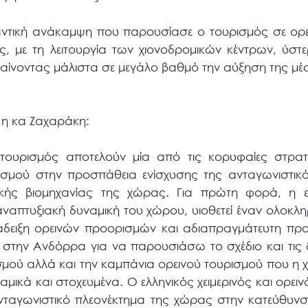
μαντική ανάκαμψη που παρουσίασε ο τουρισμός σε ορ
ες, με τη λειτουργία των χιονοδρομικών κέντρων, ύσ
αίνοντας μάλιστα σε μεγάλο βαθμό την αύξηση της μέ
 η κα Ζαχαράκη:
ς τουρισμός αποτελούν μία από τις κορυφαίες στρατη
ισμού στην προσπάθεια ενίσχυσης της ανταγωνιστικό
ικής βιομηχανίας της χώρας. Για πρώτη φορά, η ε
αναπτυξιακή δυναμική του χώρου, υιοθετεί έναν ολοκλ
άδειξη ορεινών προορισμών και αδιαπραγμάτευτη π
 στην Ανδόρρα για να παρουσιάσω το σχέδιο και τις 
ισμού αλλά και την καμπάνια ορεινού τουρισμού που η
ικά και στοχευμένα. Ο ελληνικός χειμερινός και ορειν
ανταγωνιστικό πλεονέκτημα της χώρας στην κατεύθυνσ