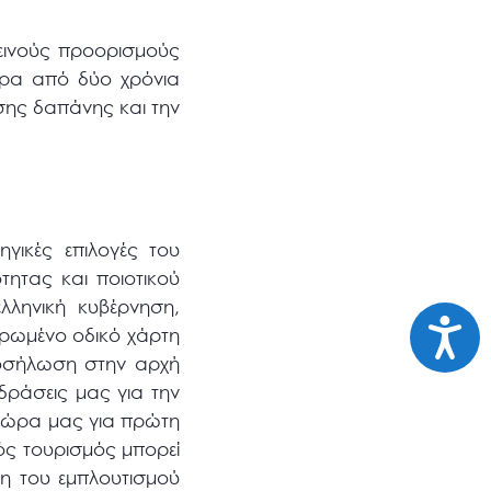
εινούς προορισμούς
τερα από δύο χρόνια
σης δαπάνης και την
γικές επιλογές του
τητας και ποιοτικού
λληνική κυβέρνηση,
Προσι
ηρωμένο οδικό χάρτη
ροσήλωση στην αρχή
δράσεις μας για την
 χώρα μας για πρώτη
ός τουρισμός μπορεί
η του εμπλουτισμού