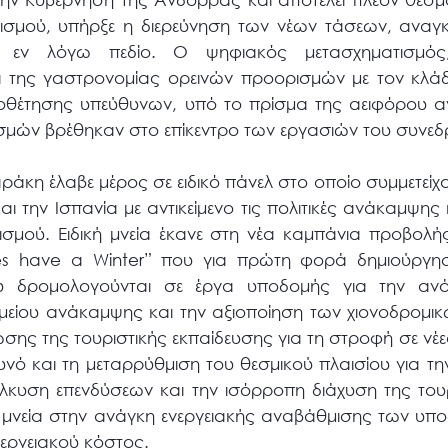
υρισμού, υπήρξε η διερεύνηση των νέων τάσεων, ανα
 εν λόγω πεδίο. Ο ψηφιακός μετασχηματισμό
ι της γαστρονομίας ορεινών προορισμών με τον κλάδο
ιοθέτησης υπεύθυνων, υπό το πρίσμα της αειφόρου α
ισμών βρέθηκαν στο επίκεντρο των εργασιών του συνεδ
αράκη έλαβε μέρος σε ειδικό πάνελ στο οποίο συμμετεί
αι την Ισπανία με αντικείμενο τις πολιτικές ανάκαμψη
ρισμού. Ειδική μνεία έκανε στη νέα καμπάνια προβολή
 have a Winter” που για πρώτη φορά δημιούργησ
ου δρομολογούνται σε έργα υποδομής για την ανά
μείου ανάκαμψης και την αξιοποίηση των χιονοδρομι
σης της τουριστικής εκπαίδευσης για τη στροφή σε ν
νό και τη μεταρρύθμιση του θεσμικού πλαισίου για τ
λκυση επενδύσεων και την ισόρροπη διάχυση της του
ρη μνεία στην ανάγκη ενεργειακής αναβάθμισης των υπ
νεργειακού κόστος.