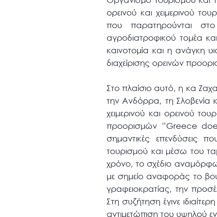
ορεινού και χειμερινού το
που παρατηρούνται στο
αγροδιατροφικού τομέα κα
καινοτομία και η ανάγκη υ
διαχείρισης ορεινών προορ
Στο πλαίσιο αυτό, η κα Ζαχ
την Ανδόρρα, τη Σλοβενία κ
χειμερινού και ορεινού του
προορισμών “Greece does
σημαντικές επενδύσεις π
τουρισμού και μέσω του τα
χρόνο, το σχέδιο αναμόρφω
με σημείο αναφοράς το βου
γραφειοκρατίας, την προσέ
Στη συζήτηση έγινε ιδιαίτε
αντιμετώπιση του υψηλού ε