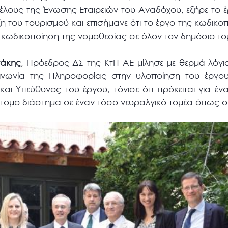
έλους της Ένωσης Εταιρειών του Αναδόχου, εξήρε το έ
η του τουρισμού και επισήμανε ότι το έργο της κωδικο
 κωδικοποίηση της νομοθεσίας σε όλον τον δημόσιο το
σάκης
, Πρόεδρος ΔΣ της ΚτΠ ΑΕ μίλησε με θερμά λόγι
ινωνία της Πληροφορίας στην υλοποίηση του έργου
αι Υπεύθυνος του έργου, τόνισε ότι πρόκειται για έν
ομο διάστημα σε έναν τόσο νευραλγικό τομέα όπως ο