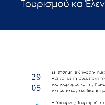
Τουρισμού κα Έλε
άτομα
με
προβλήματα
όρασης
που
χρησιμοποιούν
πρόγραμμα
ανάγνωσης
οθόνης
Πατήστε
Control-
Σε επίσημη εκδήλωση- ημ
29
F10
Αθήνα, με τη συμμετοχή τ
για
του τουρισμού και της Κοι
05
να
το πρώτο έργο κωδικοποίησ
ανοίξετε
ένα
Η Υπουργός Τουρισμού κ