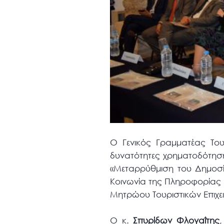
Ο Γενικός Γραμματέας Του
δυνατότητες χρηματοδότησ
«Μεταρρύθμιση του Δημοσίου
Κοινωνία της Πληροφορίας 
Μητρώου Τουριστικών Επιχε
Ο κ.
Σπυρίδων Φλογαΐτης