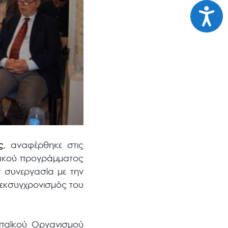
Προσι
ς
, αναφέρθηκε στις
ιακού προγράμματος
ν συνεργασία με την
 εκσυγχρονισμός του
ωπαϊκού Οργανισμού